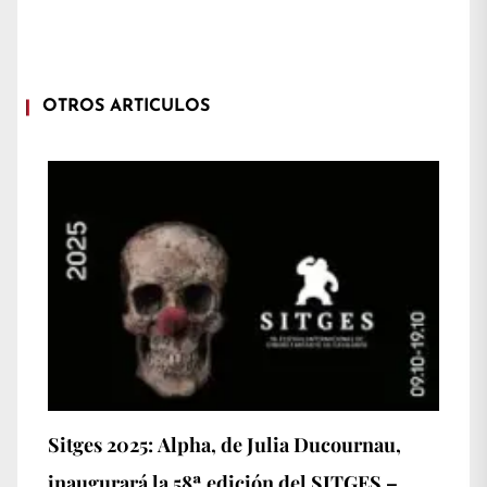
OTROS ARTÍCULOS
Sitges 2025: Alpha, de Julia Ducournau,
inaugurará la 58ª edición del SITGES –