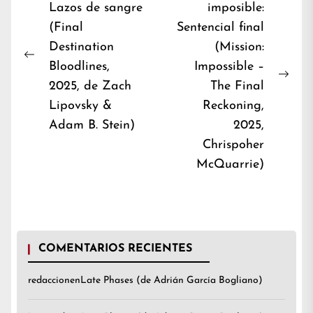
Lazos de sangre
imposible:
de
(Final
Sentencial final
entradas
Destination
(Mission:
Previous
Bloodlines,
Impossible –
post:
Nex
2025, de Zach
The Final
post
Lipovsky &
Reckoning,
Adam B. Stein)
2025,
Chrispoher
McQuarrie)
COMENTARIOS RECIENTES
redaccion
en
Late Phases (de Adrián García Bogliano)