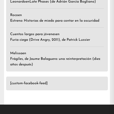
Leonardo
en
Late Phases (de Adrián García Bogliano)
Roco
en
Estreno: Historias de miedo para contar en la oscuridad
Cuentos largos para jóvenes
en
Furia ciega (Drive Angry, 2011), de Patrick Lussier
Melissa
en
Frágiles, de Jaume Balaguero: una reinterpretación (diez
años después)
[custom-facebook-feed]