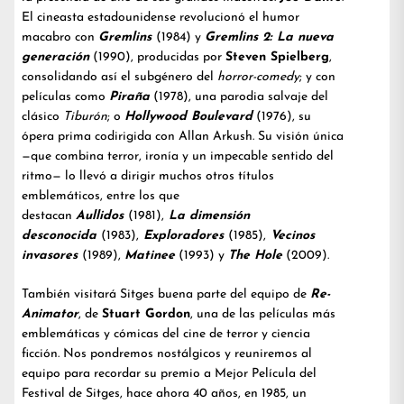
El cineasta estadounidense revolucionó el humor
macabro con
Gremlins
(1984) y
Gremlins 2: La nueva
generación
(1990), producidas por
Steven Spielberg
,
consolidando así el subgénero del
horror-comedy
; y con
películas como
Piraña
(1978), una parodia salvaje del
clásico
Tiburón
; o
Hollywood Boulevard
(1976), su
ópera prima codirigida con Allan Arkush. Su visión única
—que combina terror, ironía y un impecable sentido del
ritmo— lo llevó a dirigir muchos otros títulos
emblemáticos, entre los que
destacan
Aullidos
(1981),
La dimensión
desconocida
(1983),
Exploradores
(1985),
Vecinos
invasores
(1989),
Matinee
(1993) y
The Hole
(2009).
También visitará Sitges buena parte del equipo de
Re-
Animator
, de
Stuart Gordon
, una de las películas más
emblemáticas y cómicas del cine de terror y ciencia
ficción. Nos pondremos nostálgicos y reuniremos al
equipo para recordar su premio a Mejor Película del
Festival de Sitges, hace ahora 40 años, en 1985, un