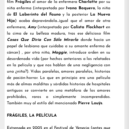
film
Frágiles
el amor de la enfermera
Charlotte
por su
niña enferma (interpretada por
Ivana Baquero
, la niña
de
El Laberinto del Fauno
y la posterior
La Nueva
Hija
) acaba depravándola…igual que el amor de otra
enfermera,
Amy
(interpretada por
Calista Flockhart
en
la cima de su belleza madura, tras ese delicioso film
Cosas Que Diría Con Sólo Mirarla
donde hacía un
papel de lesbiana que cuidaba a su amante enferma de
cáncer) , por otra niña,
Maggie
, introduce orden en su
desordenada vida (por hechos anteriores a los relatados
en la película y que nos hablan de una negligencia con
una ¿niña?). Vidas paralelas, amores paralelos, historias
de pasión-horror. Lo que en principio era una película
más de almas malditas y sórdidas historias de hospitales
antiguos se convierte en una metáfora de los amores
prohibidos, raros o simplemente incomprendidos.
También muy al estilo del mencionado
Pierre Louÿs
.
FRÁGILES, LA PELÍCULA
Estrenada en 2005 en el Festival de Venecia (antes que