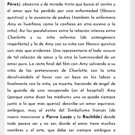
Pérez
), obsesiva y de mirada triste que busca el cariño y
el amor que ha perdido por una enfermedad (fibrosis
quística) y la ausencia de padres (también la enfermera
Amy
es huérfana, como le confiesa en otra escena a la
niña). Así los paralelismos entre la relación intensa entre
Charlotte
y su niña enferma (de osteogénesis
imperfecta) y la de
Amy
con su niña con fibrosis quística
son más que evidentes. Una representaría el lado oscuro
de tal relación de amor y la otra la luminosidad de un
amor puro. La recta final del film con
Amy
salvando a su
niña de las pretensiones de
Charlotte
, con la niña
devolviéndole el favor con un beso en los labios y
finalmente con la niña, ya muerta, haciendo de ángel de
la guarda de una recuperada (en el hospital)
Amy
(porque como dicen las médiums: uno se queda siempre
junto a lo que más quería) describe un amor equívoco,
ambiguo, muy al estilo del Simbolismo francés (de
nuevo mencionar a
Pierre Louÿs
y la
Rachilde
) donde
todo parece ser y no ser, donde el amor tiene muchos
nombres y el arte, que debe ser siempre ambiguo e