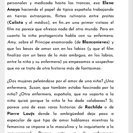
personales y medicada hasta las trancas, esa
Elena
Anaya
haciendo el papel de típica española trabajando
en tierras extranjeras, flirteo rutinario entre
protas
(
Calista
y el médico), en fin…en una primer vistazo el
film no parece que ofrezca nada del otro mundo. Pero en
cuanto la niña protagonista habla con su enfermera,
Amy
, sobre el Príncipe enamorado (de
Blancanieves
) y
que los besos de amor son en los labios (y que el film
finaliza con un beso de lo más ambiguo, en los labios,
entre la niña y su enfermera) ya empezamos a sospechar
que no se trata de otra historia más de fantasmas.
¿Dos mujeres peleándose por el amor de una niña? ¿Una
enfermera,
Susan
, que también estaba fascinada por la
niña? ¿Otra enfermera, española, que no soporta a la
niña quizá porque la niña le ha dado calabazas? Si,
parece una de esas raras historias de
Rachilde
o de
Pierre Louÿs
donde la ambigüedad deja paso a
especular de qué tipo de amor hablamos mientras lo
femenino se impone a lo masculino y lo inquietante a lo