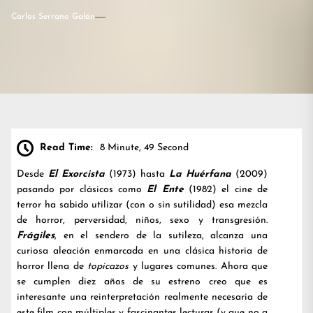
Carlos Serrano Galán
Read Time:
8 Minute, 49 Second
Desde
El Exorcista
(1973) hasta
La Huérfana
(2009)
pasando por clásicos como
El Ente
(1982) el cine de
terror ha sabido utilizar (con o sin sutilidad) esa mezcla
de horror, perversidad, niños, sexo y transgresión.
Frágiles
, en el sendero de la sutileza, alcanza una
curiosa aleación enmarcada en una clásica historia de
horror llena de
topicazos
y lugares comunes. Ahora que
se cumplen diez años de su estreno creo que es
interesante una reinterpretación realmente necesaria de
este film con múltiples y fascinantes lecturas (y que no a