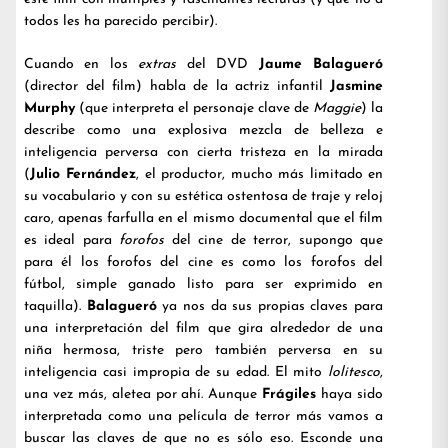
todos les ha parecido percibir).
Cuando en los
extras
del DVD
Jaume Balagueró
(director del film) habla de la actriz infantil
Jasmine
Murphy
(que interpreta el personaje clave de
Maggie
) la
describe como una explosiva mezcla de belleza e
inteligencia perversa con cierta tristeza en la mirada
(
Julio Fernández
, el productor, mucho más limitado en
su vocabulario y con su estética ostentosa de traje y reloj
caro, apenas farfulla en el mismo documental que el film
es ideal para
forofos
del cine de terror, supongo que
para él los forofos del cine es como los forofos del
fútbol, simple ganado listo para ser exprimido en
taquilla).
Balagueró
ya nos da sus propias claves para
una interpretación del film que gira alrededor de una
niña hermosa, triste pero también perversa en su
inteligencia casi impropia de su edad. El mito
lolitesco
,
una vez más, aletea por ahí. Aunque
Frágiles
haya sido
interpretada como una película de terror más vamos a
buscar las claves de que no es sólo eso. Esconde una