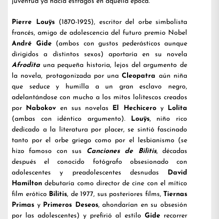
juventud ya hacía estragos en aquella época.
Pierre Louÿs
(1870-1925), escritor del orbe simbolista
francés, amigo de adolescencia del futuro premio Nobel
André Gide
(ambos con gustos pederásticos aunque
dirigidos a distintos sexos) aportaría en su novela
Afrodita
una pequeña historia, lejos del argumento de
la novela, protagonizada por una
Cleopatra
aún niña
que seduce y humilla a un gran esclavo negro,
adelantándose con mucho a los mitos lolitescos creados
por
Nabokov
en sus novelas
El Hechicero
y
Lolita
(ambas con idéntico argumento).
Louÿs
, niño rico
dedicado a la literatura por placer, se sintió fascinado
tanto por el orbe griego como por el lesbianismo (se
hizo famoso con sus
Canciones de Bilitis
, décadas
después el conocido fotógrafo obsesionado con
adolescentes y preadolescentes desnudas
David
Hamilton
debutaría como director de cine con el mítico
film erótico
Bilitis
, de 1977, sus posteriores films,
Tiernas
Primas
y
Primeros Deseos
, ahondarían en su obsesión
por las adolescentes) y prefirió al estilo
Gide
recorrer