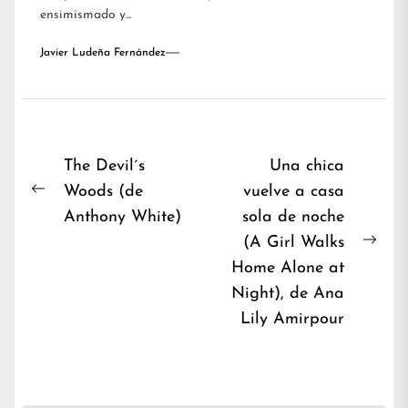
ensimismado y...
Javier Ludeña Fernández
Navegación
The Devil´s
Una chica
Woods (de
vuelve a casa
de
Previous
Anthony White)
sola de noche
entradas
post:
(A Girl Walks
Nex
Home Alone at
post
Night), de Ana
Lily Amirpour