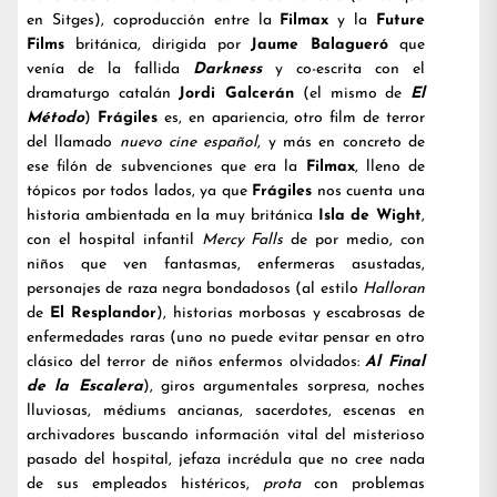
en Sitges), coproducción entre la
Filmax
y la
Future
Films
británica, dirigida por
Jaume Balagueró
que
venía de la fallida
Darkness
y co-escrita con el
dramaturgo catalán
Jordi Galcerán
(el mismo de
El
Método
)
Frágiles
es, en apariencia, otro film de terror
del llamado
nuevo cine español
, y más en concreto de
ese filón de subvenciones que era la
Filmax
, lleno de
tópicos por todos lados, ya que
Frágiles
nos cuenta una
historia ambientada en la muy británica
Isla de Wight
,
con el hospital infantil
Mercy Falls
de por medio, con
niños que ven fantasmas, enfermeras asustadas,
personajes de raza negra bondadosos (al estilo
Halloran
de
El Resplandor
), historias morbosas y escabrosas de
enfermedades raras (uno no puede evitar pensar en otro
clásico del terror de niños enfermos olvidados:
Al Final
de la Escalera
), giros argumentales sorpresa, noches
lluviosas, médiums ancianas, sacerdotes, escenas en
archivadores buscando información vital del misterioso
pasado del hospital, jefaza incrédula que no cree nada
de sus empleados histéricos,
prota
con problemas