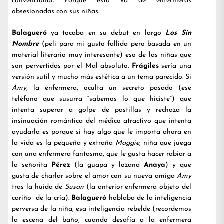
convencional. Porque esto va de enfermeras
obsesionadas con sus niñas.
Balagueró
ya tocaba en su debut en largo
Los Sin
Nombre
(peli para mi gusto fallida pero basada en un
material literario muy interesante) eso de las niñas que
son pervertidas por el Mal absoluto.
Frágiles
sería una
versión sutil y mucho más estética a un tema parecido. Si
Amy
, la enfermera, oculta un secreto pasado (ese
teléfono que susurra “sabemos lo que hiciste”) que
intenta superar a golpe de pastillas y rechaza la
insinuación romántica del médico atractivo que intenta
ayudarla es porque si hay algo que le importa ahora en
la vida es la pequeña y extraña
Maggie
, niña que juega
con una enfermera fantasma, que le gusta hacer rabiar a
la señorita
Pérez
(la guapa y lozana
Anaya
) y que
gusta de charlar sobre el amor con su nueva amiga
Amy
tras la huida de
Susan
(la anterior enfermera objeto del
cariño de la cría).
Balagueró
hablaba de la inteligencia
perversa de la niña, esa inteligencia rebelde (recordemos
la escena del baño, cuando desafía a la enfermera