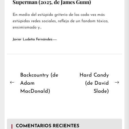
Superman (2025, de James Gunn)
En medio del estúpido griterío de las cada vez más
estúpidas redes sociales, reflejo de un fandom tóxico,
ensimismado y...
Javier Ludeña Fernández
Navegación
Backcountry (de
Hard Candy
Adam
(de David
de
Previous
Nex
MacDonald)
Slade)
entradas
post:
post
COMENTARIOS RECIENTES