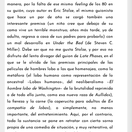
manera, por la falta de ese mismo
feeling
de los 80 en
su guión, cuyo autor es Eric Stolze, el mismo guionista
que hace un par de año se cargó también una
interesante premisa (un niño cree que debajo de su
cama vive un terrible monstruo; años más tarde, ya de
adulto, regresa a casa de sus padres para probarlo) con
un mal desarrollo en
Under the Bed
(de Steven C.
Miller). Debe ser que no me gusta Stolze, y por eso no
disfruto del lento divagar del guion de
Late Phases
, en el
que se le olvida de las premisas principales de las
películas de hombres lobo a las que homenajea, como la
metáfora (el lobo humano como representación de lo
ancestral –Lobos humanos-, del neoliberalismo –
El
hombre lobo de Washington
– de la brutalidad reprimida
o de todo ello junto, como esa nueva raza de
Aullidos
),
la fiereza y la carne (la caperucita para adultos de
En
compañía de lobos
), o simplemente, no menos
importante, del entretenimiento. Aquí, por el contrario,
toda la sustancia se pone en retratar con cierta sorna
propia de una comedia de situación, y muy reiterativo, al