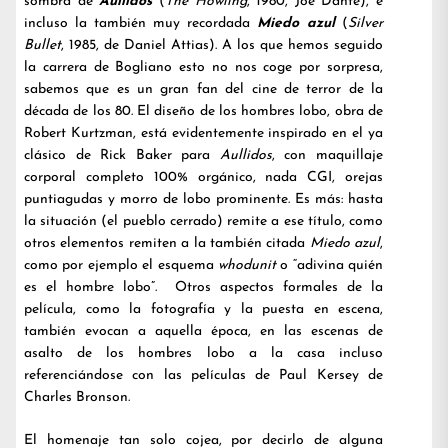
sombra de
Aullidos
(
The Howling
, 1980, Joe Dante), e
incluso la también muy recordada
Miedo azul
(
Silver
Bullet
, 1985, de Daniel Attias). A los que hemos seguido
la carrera de Bogliano esto no nos coge por sorpresa,
sabemos que es un gran fan del cine de terror de la
década de los 80. El diseño de los hombres lobo, obra de
Robert Kurtzman, está evidentemente inspirado en el ya
clásico de Rick Baker para
Aullidos
, con maquillaje
corporal completo 100% orgánico, nada CGI, orejas
puntiagudas y morro de lobo prominente. Es más: hasta
la situación (el pueblo cerrado) remite a ese título, como
otros elementos remiten a la también citada
Miedo azul
,
como por ejemplo el esquema
whodunit
o “adivina quién
es el hombre lobo”. Otros aspectos formales de la
película, como la fotografía y la puesta en escena,
también evocan a aquella época, en las escenas de
asalto de los hombres lobo a la casa incluso
referenciándose con las películas de Paul Kersey de
Charles Bronson.
El homenaje tan solo cojea, por decirlo de alguna