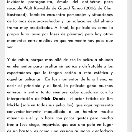
invidente protagonista, émulo del antihéroe poco
sociable Walt Kowalski de
Grand Torino
(2008, de Clint
Eastwood). También encuentro personajes y situaciones
de lo más desaprovechados y las soluciones del último
tramo muy precipitadas. Al final, la película es como la
propia luna: pasa por fases de plenitud, pero hay otros
momentos entre medias en que realmente hay poco que
ver.
Y da rabia, porque más allá de eso la película abunda
en elementos para resultar simpática y disfrutable a los
espectadores que le tengan cariño a esta estética y
aquellas películas. En los momentos de luna llena, es
decir al principio y al final, la película gana muchos
enteros, y entre tanto siempre cabe quedarse con la
interpretación de
Nick Damici
, el actor fetiche de Jim
Mickle (sale en todas sus películas), que aquí representa
convenientemente maquillado a un hombre mucho
mayor que él, y lo hace con pocos gestos pero mucha
ironía (ese ciego, impávido, que usa una pala en lugar
de un bastón, es como una versión gruñona y enfadada