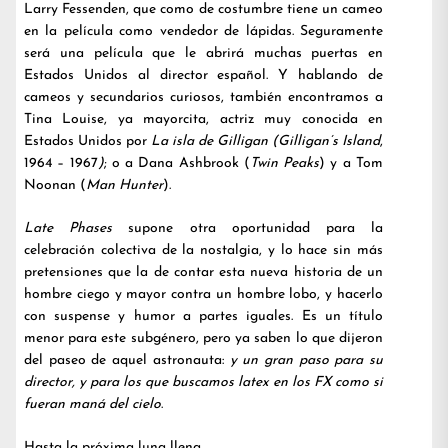
Larry Fessenden, que como de costumbre tiene un cameo
en la película como vendedor de lápidas. Seguramente
será una película que le abrirá muchas puertas en
Estados Unidos al director español. Y hablando de
cameos y secundarios curiosos, también encontramos a
Tina Louise, ya mayorcita, actriz muy conocida en
Estados Unidos por
La isla de Gilligan (Gilligan’s Island
,
1964 – 1967
)
; o a Dana Ashbrook (
Twin Peaks
) y a Tom
Noonan (
Man Hunter
).
Late Phases
supone otra oportunidad para la
celebración colectiva de la nostalgia, y lo hace sin más
pretensiones que la de contar esta nueva historia de un
hombre ciego y mayor contra un hombre lobo, y hacerlo
con suspense y humor a partes iguales. Es un título
menor para este subgénero, pero ya saben lo que dijeron
del paseo de aquel astronauta:
y un gran paso para su
director, y para los que buscamos latex en los FX como si
fueran maná del cielo
.
Hasta la próxima luna llena.