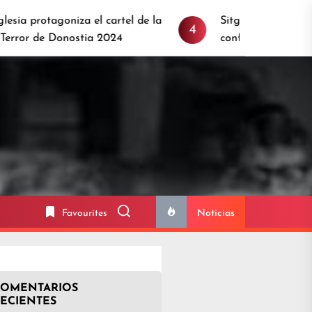
 protagoniza el cartel de la
Sitges 2024: Anunciamos 
4
 de Donostia 2024
confirmamos más estrella
Favourites
Noticias
COMENTARIOS
ECIENTES