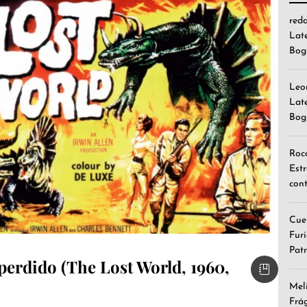
red
Lat
Bog
Leo
Lat
Bog
Roc
Est
cont
Cue
Furi
Patr
perdido (The Lost World, 1960,
Mel
Frá