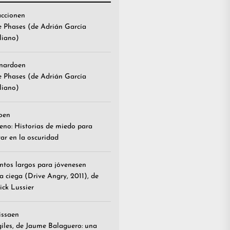
accion
en
e Phases (de Adrián García
liano)
nardo
en
e Phases (de Adrián García
liano)
o
en
reno: Historias de miedo para
ar en la oscuridad
ntos largos para jóvenes
en
a ciega (Drive Angry, 2011), de
ick Lussier
issa
en
giles, de Jaume Balaguero: una