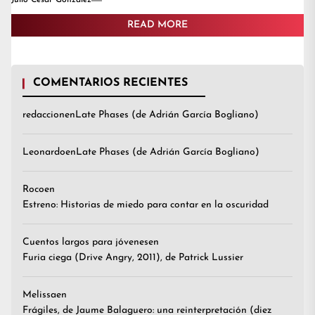
Julio Cesar González
READ MORE
COMENTARIOS RECIENTES
redaccion
en
Late Phases (de Adrián García Bogliano)
Leonardo
en
Late Phases (de Adrián García Bogliano)
Roco
en
Estreno: Historias de miedo para contar en la oscuridad
Cuentos largos para jóvenes
en
Furia ciega (Drive Angry, 2011), de Patrick Lussier
Melissa
en
Frágiles, de Jaume Balaguero: una reinterpretación (diez