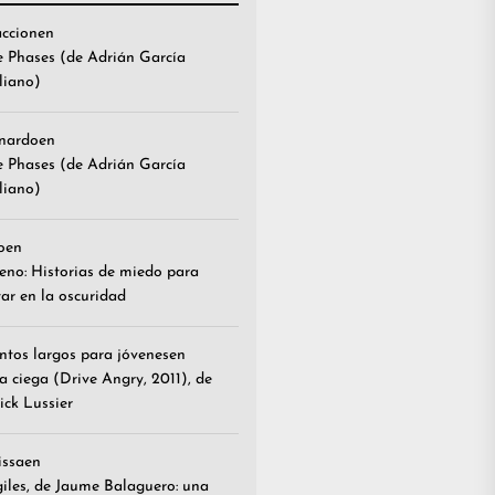
accion
en
e Phases (de Adrián García
liano)
nardo
en
e Phases (de Adrián García
liano)
o
en
reno: Historias de miedo para
ar en la oscuridad
ntos largos para jóvenes
en
a ciega (Drive Angry, 2011), de
ick Lussier
issa
en
giles, de Jaume Balaguero: una