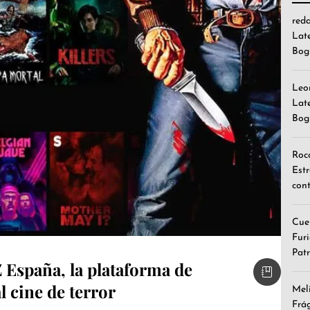
red
Lat
Bog
Leo
Lat
Bog
Roc
Est
cont
Cue
Furi
Patr
España, la plataforma de
l cine de terror
Mel
Frá