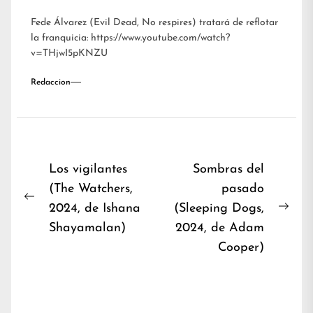
Fede Álvarez (Evil Dead, No respires) tratará de reflotar
la franquicia: https://www.youtube.com/watch?
v=THjwI5pKNZU
Redaccion
Navegación
Los vigilantes
Sombras del
(The Watchers,
pasado
de
Previous
2024, de Ishana
(Sleeping Dogs,
entradas
Nex
post:
Shayamalan)
2024, de Adam
post
Cooper)