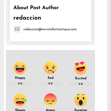
About Post Author
redaccion
redaccion@revistafantastique.com
Happy
Sad
Excited
0
%
0
%
0
%
Sleepy
Angry
Surprise