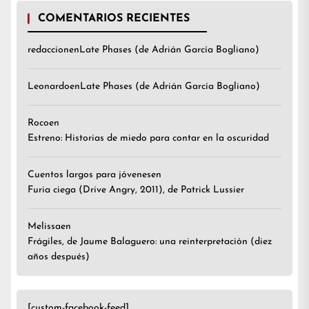
COMENTARIOS RECIENTES
redaccion
en
Late Phases (de Adrián García Bogliano)
Leonardo
en
Late Phases (de Adrián García Bogliano)
Roco
en
Estreno: Historias de miedo para contar en la oscuridad
Cuentos largos para jóvenes
en
Furia ciega (Drive Angry, 2011), de Patrick Lussier
Melissa
en
Frágiles, de Jaume Balaguero: una reinterpretación (diez
años después)
[custom-facebook-feed]