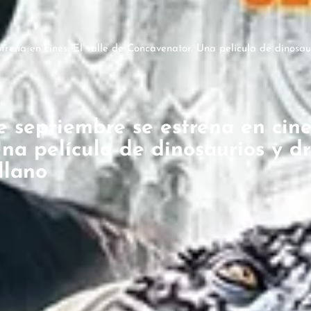
trena en cines: El valle de Concavenator. Una película de dinosau
 septiembre se estrena en cines
na película de dinosaurios y dr
llano