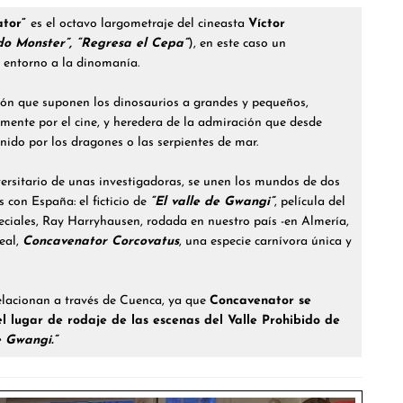
ator”
es el octavo largometraje del cineasta
Víctor
o Monster”, “Regresa el Cepa”
), en este caso un
 entorno a la dinomanía.
ción que suponen los dinosaurios a grandes y pequeños,
ente por el cine, y heredera de la admiración que desde
nido por los dragones o las serpientes de mar.
versitario de unas investigadoras, se unen los mundos de dos
 con España: el ficticio de
“El valle de Gwangi”
, película del
eciales, Ray Harryhausen, rodada en nuestro país -en Almería,
eal,
Concavenator Corcovatus
, una especie carnívora única y
elacionan a través de Cuenca, ya que
Concavenator se
l lugar de rodaje de las escenas del Valle Prohibido de
e Gwangi.”