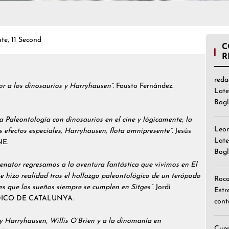
te, 11 Second
C
R
reda
r a los dinosaurios y Harryhausen”.
Fausto Fernández.
Late
Bogl
a Paleontología con dinosaurios en el cine y lógicamente, la
Leo
s efectos especiales, Harryhausen, flota omnipresente”.
Jesús
Late
NE.
Bogl
enator regresamos a la aventura fantástica que vivimos en El
e hizo realidad tras el hallazgo paleontológico de un terópodo
Roc
es que los sueños siempre se cumplen en Sitges”.
Jordi
Estr
ÓDICO DE CATALUNYA.
cont
 Harryhausen, Willis O’Brien y a la dinomanía en
Cuen