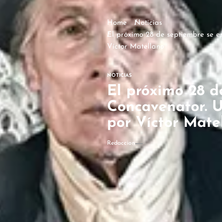
Home
Noticias
El próximo 28 de septiembre se es
Víctor Matellano
NOTICIAS
El próximo 28 de
Concavenator. U
por Víctor Mate
Redaccion