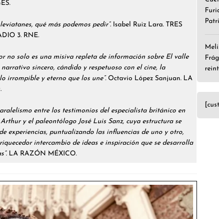
ES.
Furi
Patr
 leviatanes, qué más podemos pedir”.
Isabel Ruiz Lara. TRES
DIO 3. RNE.
Meli
r no solo es una misiva repleta de información sobre El valle
Frág
narrativo sincero, cándido y respetuoso con el cine, la
rein
lo irrompible y eterno que los une”.
Octavio López Sanjuan. LA
.
[cus
paralelismo entre los testimonios del especialista británico en
 Arthur y el paleontólogo José Luis Sanz, cuya estructura se
 de experiencias, puntualizando las influencias de uno y otro,
riquecedor intercambio de ideas e inspiración que se desarrolla
s”.
LA RAZÓN MÉXICO.