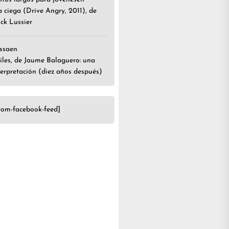
a ciega (Drive Angry, 2011), de
ick Lussier
ssa
en
iles, de Jaume Balaguero: una
terpretación (diez años después)
tom-facebook-feed]