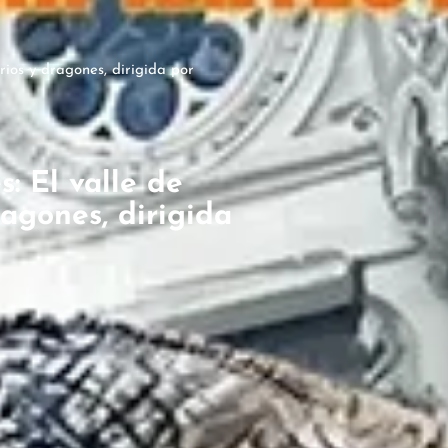
rios y dragones, dirigida por
: El valle de
agones, dirigida