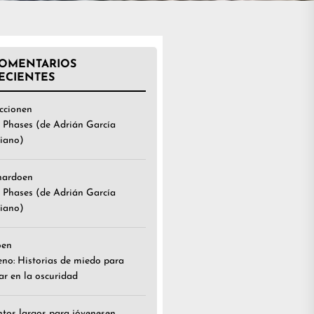
OMENTARIOS
ECIENTES
ccion
en
 Phases (de Adrián García
iano)
nardo
en
 Phases (de Adrián García
iano)
o
en
eno: Historias de miedo para
ar en la oscuridad
tos largos para jóvenes
en