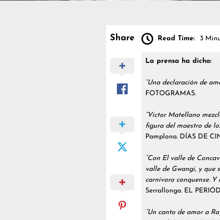
Share
Read Time:
3 Minu
La prensa ha dicho:
“Una declaración de amo
FOTOGRAMAS.
“Víctor Matellano mezcl
figura del maestro de lo
Pamplona. DÍAS DE CI
“Con El valle de Concav
valle de Gwangi, y que s
carnívoro conquense. Y 
Serrallonga. EL PERI
“Un canto de amor a Ray