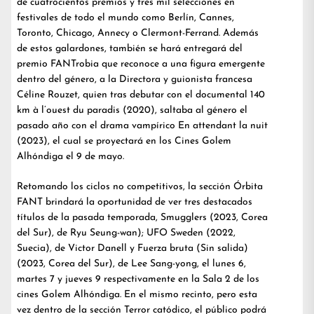
de cuatrocientos premios y tres mil selecciones en
festivales de todo el mundo como Berlín, Cannes,
Toronto, Chicago, Annecy o Clermont-Ferrand. Además
de estos galardones, también se hará entregará del
premio FANTrobia que reconoce a una figura emergente
dentro del género, a la Directora y guionista francesa
Céline Rouzet, quien tras debutar con el documental 140
km à l’ouest du paradis (2020), saltaba al género el
pasado año con el drama vampírico En attendant la nuit
(2023), el cual se proyectará en los Cines Golem
Alhóndiga el 9 de mayo.
Retomando los ciclos no competitivos, la sección Órbita
FANT brindará la oportunidad de ver tres destacados
títulos de la pasada temporada, Smugglers (2023, Corea
del Sur), de Ryu Seung-wan); UFO Sweden (2022,
Suecia), de Victor Danell y Fuerza bruta (Sin salida)
(2023, Corea del Sur), de Lee Sang-yong, el lunes 6,
martes 7 y jueves 9 respectivamente en la Sala 2 de los
cines Golem Alhóndiga. En el mismo recinto, pero esta
vez dentro de la sección Terror catódico, el público podrá