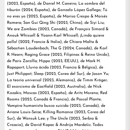
(2023, España), de Daniel M. Caneiro; La sombra del
tiburón (2024, España), de Gonzalo López Gallego; Tú
no eres yo (2023, España), de Marisa Crespo & Moisés
Romera; San Gui Qing Shi (2023, China), de Siyi Liu;
We are Zombies (2023, Canadá), de François Simard &
Anouk Whissell & Yoann-Karl Whissell; ¡Linda quiere
pollo! (2022, Francia & Italia), de Chiara Malta &
Sébastien Laudenbach; The G (2024, Canadá), de Karl
R. Hearn; Raging Grace (2023, Filipinas & Reino Unido),
de Paris Zarzilla; Hippo (2023, EE.UU.), de Mark H.
Rapaport; Lluvia ácida (2023, Francia & Bélgica), de
Just Philippot; Sleep (2023, Corea del Sur), de Jason Yu;
La teoría universal (2023, Alemania), de Timm Kröger;
El exorcismo de Eastfield (2023, Australia), de Nick
Kozakis; Moscas (2023, España), de Aritz Moreno; Red
Rooms (2023, Canadá & Francia), de Pascal Plante;
Vampira humanista busca suicida (2023, Canadá), de
Ariane Louis-Seize; Killing Romance (2023, Corea del
Sur), de Wonsuk Lee; y The Uncle (2023, Serbia &
Croacia), de David Kapac & Andrija Mardešic. Todos