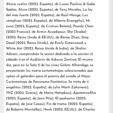
Ahora vuelvo (2023, España), de Lucas Paulino & Gabe
Ibáñez; Alicia (2023, España), de Tony Morales; La ley
del más fuerte (2023, España), de Raúl Monge; Los
cómplices (2023, España), de Alberto Evangelio); Mi
zona (2023, España), de Cristian Beteta); Prends Chair
(2023 Francia), de Armin Assadipour; Shé (Snake)
(2023, Reino Unido & EE.UU.), de Renee Zhan; Stop
Dead (2023, Reino Unido), de Emily Greenwood; y
White Ant (2023, Reino Unido & India), de Shalini
Adnani, compondrán la sesión dedicada a la sección el
sábado 4 en el Auditorio de Azkuna Zentroa. El mismo
día, pero en la Sala 2 de los cines Golem Alhóndiga, se
proyectarán los nueve cortometrajes seleccionados que
optan al galardón para el premio del jurado al Mejor
Cortometraje de Panorama Fantástico. Se trata de 4
angelitos (2023, España), de Julio Martí Zahonero);
7HZ (2023, Grecia), de María Hatzakou); Apotemnofilia
(2023, España), de Jano Pita); El padrastro (2023,
España), de José Casas); Fin de tramo (2023, España),
de Roberto Montalbo); Honk (2023, EE.UU.), de Charles