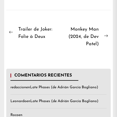
Navegación
Trailer de Joker:
Monkey Man
Previous
Folie à Deux
(2024, de Dev
de
Nex
post:
Patel)
entradas
post
COMENTARIOS RECIENTES
redaccion
en
Late Phases (de Adrián García Bogliano)
Leonardo
en
Late Phases (de Adrián García Bogliano)
Roco
en