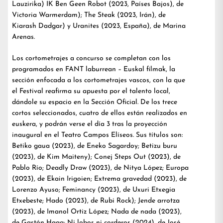
Lauzirika) IK Ben Geen Robot (2023, Países Bajos), de
Victoria Warmerdam); The Steak (2023, Irán), de
Kiarash Dadgar) y Uranites (2023, España), de Marina
Arenas.
Los cortometrajes a concurso se completan con los
programados en FANT laburrean – Euskal filmak, la
sección enfocada a los cortometrajes vascos, con la que
el Festival reafirma su apuesta por el talento local,
dándole su espacio en la Sección Oficial. De los trece
cortos seleccionados, cuatro de ellos están realizados en
euskera, y podrán verse el día 3 tras la proyección
inaugural en el Teatro Campos Elíseos. Sus títulos son:
Betiko gaua (2023), de Eneko Sagardoy; Betizu buru
(2023), de Kim Maiteny); Conej Steps Out (2023), de
Pablo Río; Deadly Draw (2023), de Nitya López; Europa
(2023), de Ekain Irigoien; Extrema gravedad (2023), de
Lorenzo Ayuso; Feminancy (2023), de Uxuri Etxegia
Etxebeste; Hado (2023), de Rubi Rock); Jende arrotza
(2023), de Imanol Ortiz López; Nada de nada (2023),
de Gastón Haag; Ni lobos ni corderos (2024), de José