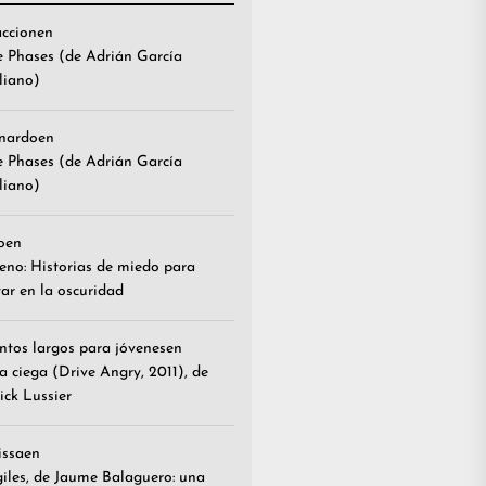
accion
en
e Phases (de Adrián García
liano)
nardo
en
e Phases (de Adrián García
liano)
o
en
reno: Historias de miedo para
ar en la oscuridad
ntos largos para jóvenes
en
a ciega (Drive Angry, 2011), de
ick Lussier
issa
en
giles, de Jaume Balaguero: una