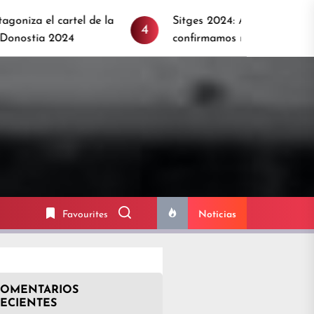
a
Sitges 2024: Anunciamos primeros títulos y
4
confirmamos más estrellas invitadas
Favourites
Noticias
COMENTARIOS
ECIENTES