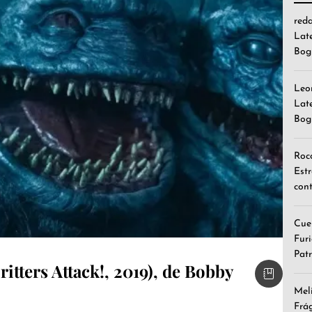
red
Lat
Bog
Leo
Lat
Bog
Roc
Est
cont
Cue
Furi
Patr
Critters Attack!, 2019), de Bobby
Mel
Frá