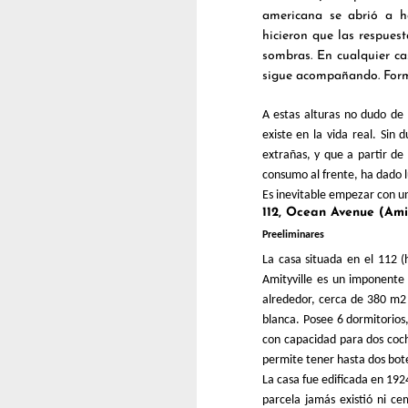
americana se abrió a h
hicieron que las respuest
sombras. En cualquier c
sigue acompañando. Forma
A estas alturas no dudo de 
existe en la vida real. Sin 
extrañas, y que a partir de 
consumo al frente, ha dado 
Es inevitable empezar con un
112, Ocean Avenue (Amit
Preeliminares
La casa situada en el 112 
Amityville es un imponente e
alrededor, cerca de 380 m2 
blanca. Posee 6 dormitorios
con capacidad para dos coch
permite tener hasta dos bote
La casa fue edificada en 192
parcela jamás existió ni ce