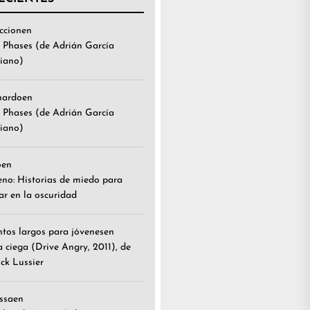
ccion
en
 Phases (de Adrián García
iano)
nardo
en
 Phases (de Adrián García
iano)
o
en
eno: Historias de miedo para
ar en la oscuridad
tos largos para jóvenes
en
a ciega (Drive Angry, 2011), de
ick Lussier
ssa
en