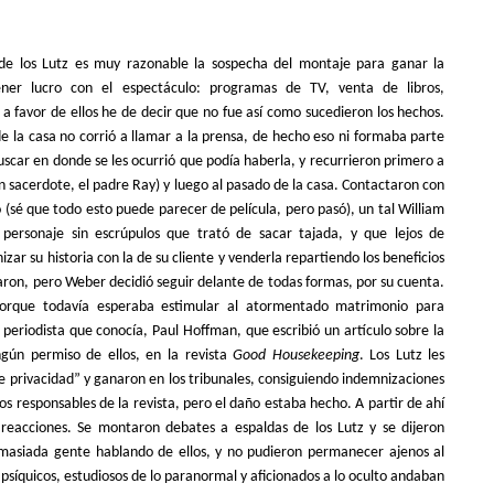
de los Lutz es muy razonable la sospecha del montaje para ganar la
ner lucro con el espectáculo: programas de TV, venta de libros,
a favor de ellos he de decir que no fue así como sucedieron los hechos.
e la casa no corrió a llamar a la prensa, de hecho eso ni formaba parte
uscar en donde se les ocurrió que podía haberla, y recurrieron primero a
un sacerdote, el padre Ray) y luego al pasado de la casa. Contactaron con
(sé que todo esto puede parecer de película, pero pasó), un tal William
personaje sin escrúpulos que trató de sacar tajada, y que lejos de
izar su historia con la de su cliente y venderla repartiendo los beneficios
aron, pero Weber decidió seguir delante de todas formas, por su cuenta.
orque todavía esperaba estimular al atormentado matrimonio para
 periodista que conocía, Paul Hoffman, que escribió un artículo sobre la
ingún permiso de ellos, en la revista
Good Housekeeping
. Los Lutz les
 privacidad” y ganaron en los tribunales, consiguiendo indemnizaciones
s responsables de la revista, pero el daño estaba hecho. A partir de ahí
eacciones. Se montaron debates a espaldas de los Lutz y se dijeron
masiada gente hablando de ellos, y no pudieron permanecer ajenos al
síquicos, estudiosos de lo paranormal y aficionados a lo oculto andaban