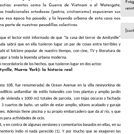
Frág
ostias: eventos como la Guerra de Vietnam o el Watergate,
rein
as tradicionales ortodoxas (patria, cristianismo) expusieran sus
aso esa época ha pasado, y la leyenda urbana de esta casa nos
 parte de nuestras pesadillas colectivas.
[cus
que el lector esté informado de que “la casa del terror de Amityville”
duda sabrá que en ella tuvieron lugar un par de cosas entre terribles y
ahí el folclore popular de nuestro tiempo, con cine, TV y literatura de
lugar a toda la leyenda urbana moderna.
 recordatorio de los hechos, que tuvieron lugar en dos actos:
yville, Nueva York): la historia real
(hoy 108, fue renumerada) de Ocean Avenue en la villa newyorkina de
dificio unifamiliar de estilo holandés con tres plantas y amplio jardín
de vivienda y 1000 m2 totales de parcela, con tejas oscuras y fachada
, 3 cuartos de baño, un salón de estar amplio, sótano acabado y garaje
es. Además tiene piscina y su propio embarcadero que da al río, y que
s para actividades de ocio.
4, y en contra de algunas versiones y comentarios basados en ellas, en su
menterio indio ni nada parecido (1). Y por mucho que se exageren las