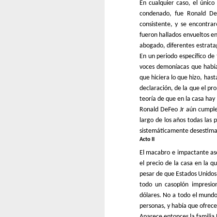
En cualquier caso, el únic
condenado, fue Ronald De
consistente, y se encontra
fueron hallados envueltos e
abogado, diferentes estrata
En un periodo específico de
voces demoníacas que había
que hiciera lo que hizo, ha
declaración, de la que el pr
teoría de que en la casa ha
Ronald DeFeo Jr aún cumple
largo de los años todas las p
sistemáticamente desestima
Acto II
El macabro e impactante as
el precio de la casa en la q
pesar de que Estados Unidos 
todo un casoplón impresion
dólares. No a todo el mundo 
personas, y había que ofrece
Aparece entonces la familia 