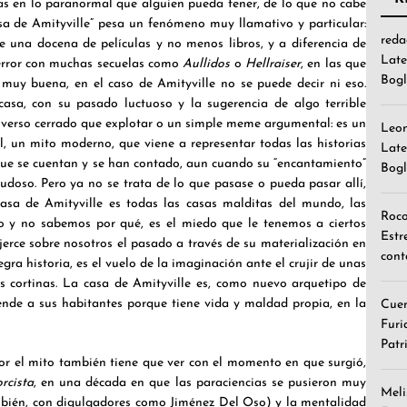
as en lo paranormal que alguien pueda tener, de lo que no cabe
sa de Amityville” pesa un fenómeno muy llamativo y particular:
reda
 una docena de películas y no menos libros, y a diferencia de
Late
terror con muchas secuelas como
Aullidos
o
Hellraiser
, en las que
Bogl
muy buena, en el caso de Amityville no se puede decir ni eso.
casa, con su pasado luctuoso y la sugerencia de algo terrible
iverso cerrado que explotar o un simple meme argumental: es un
Leo
l, un mito moderno, que viene a representar todas las historias
Late
ue se cuentan y se han contado, aun cuando su “encantamiento”
Bogl
udoso. Pero ya no se trata de lo que pasase o pueda pasar allí,
Casa de Amityville es todas las casas malditas del mundo, las
Roc
 y no sabemos por qué, es el miedo que le tenemos a ciertos
Estr
 ejerce sobre nosotros el pasado a través de su materialización en
cont
gra historia, es el vuelo de la imaginación ante el crujir de unas
s cortinas. La casa de Amityville es, como nuevo arquetipo de
iende a sus habitantes porque tiene vida y maldad propia, en la
Cuen
Furi
Patr
por el mito también tiene que ver con el momento en que surgió,
rcista
, en una década en que las paraciencias se pusieron muy
Meli
ién, con digulgadores como Jiménez Del Oso) y la mentalidad