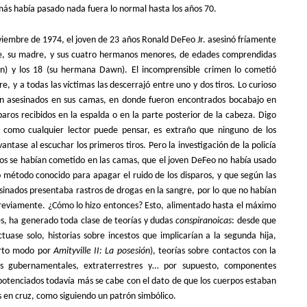
jamás había pasado nada fuera lo normal hasta los años 70.
embre de 1974, el joven de 23 años Ronald DeFeo Jr. asesinó fríamente
dre, su madre, y sus cuatro hermanos menores, de edades comprendidas
hn) y los 18 (su hermana Dawn). El incomprensible crimen lo cometió
re, y a todas las víctimas las descerrajó entre uno y dos tiros. Lo curioso
on asesinados en sus camas, en donde fueron encontrados bocabajo en
sparos recibidos en la espalda o en la parte posterior de la cabeza. Digo
 como cualquier lector puede pensar, es extraño que ninguno de los
antase al escuchar los primeros tiros. Pero la investigación de la policía
tos se habían cometido en las camas, que el joven DeFeo no había usado
o método conocido para apagar el ruido de los disparos, y que según las
sinados presentaba rastros de drogas en la sangre, por lo que no habían
previamente. ¿Cómo lo hizo entonces? Esto, alimentado hasta el máximo
s, ha generado toda clase de teorías y dudas
conspiranoicas
: desde que
tuase solo, historias sobre incestos que implicarían a la segunda hija,
erto modo por
Amityville II: La posesión
), teorías sobre contactos con la
nes gubernamentales, extraterrestres y… por supuesto, componentes
 potenciados todavía más se cabe con el dato de que los cuerpos estaban
 en cruz, como siguiendo un patrón simbólico.