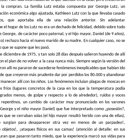
e la compran. La familia Lutz estaba compuesta por George Lutz, un
ción económica algo ajustada, Kathleen Lutz con la que llevaba casado
os, que aportaba ella de una relación anterior. Sin adelantar
 el hogar de los Lutz no era un dechado de felicidad, debido sobre todo
e George, de carácter poco paternal, y el hijo mayor, Daniel (de 9 años),
pico) rechazo hacia el nuevo marido de su madre. En cualquier caso, no se
lo que se supone que les pasó.
de diciembre de 1975, y tan solo 28 días después salieron huyendo
de allí
on el plan de no volver a la casa nunca más. Siempre según la versión del
ron allí no pararon de sucederse fenómenos inexplicables que habían ido
de que creyeron más prudente dar por perdidos los 80.000 y abandonar
rmanecer allí con los niños. Los fenómenos incluían plagas de moscas en
s fríos (lugares concretos de la casa en los que la temperatura podía
 grados menos, de golpe y respecto a lo de alrededor), ruidos y voces
dos repentinos, un cambio de carácter muy pronunciado en los varones
 George y el niño mayor Daniel) que fue interpretado como ¿posesión?,
as que se cerraban solas (el hijo mayor resultó herido con una de ellas),
ue surgían para desaparecer otra vez en menos de un parpadeo!,
 objetos!, ¡ataques físicos en sus camas! (atención al detalle: en sus
uran que pasaron tanto miedo, que la experiencia marcó sus vidas para