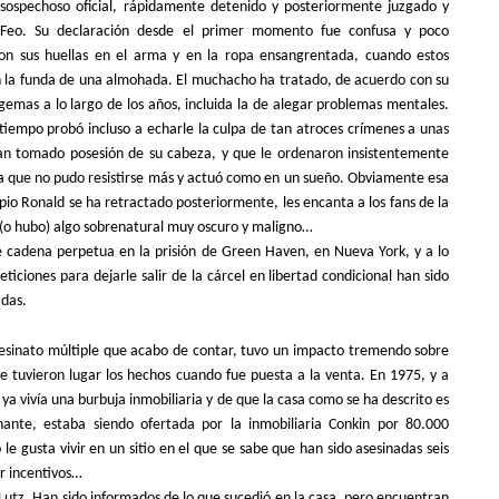
o sospechoso oficial, rápidamente detenido y posteriormente juzgado
y
Feo. Su declaración desde el primer momento fue confusa y poco
ron sus huellas en el arma y en la ropa ensangrentada, cuando estos
n la funda de una almohada. El muchacho ha tratado, de acuerdo con su
gemas a lo largo de los años, incluida la de alegar problemas mentales.
 tiempo probó incluso a echarle la culpa de tan atroces crímenes a unas
n tomado posesión de su cabeza, y que le ordenaron insistentemente
sta que no pudo resistirse más y actuó como en un sueño. Obviamente esa
opio Ronald se ha retractado posteriormente, les encanta a los fans de la
y (o hubo) algo sobrenatural muy oscuro y maligno…
 cadena perpetua en la prisión de Green Haven, en Nueva York, y a lo
eticiones para dejarle salir de la cárcel en libertad condicional han sido
das.
esinato múltiple que acabo de contar, tuvo un impacto tremendo sobre
ue tuvieron lugar los hechos cuando fue puesta a la venta. En 1975, y a
ya vivía una burbuja inmobiliaria y de que la casa como se ha descrito es
ante, estaba siendo ofertada por la inmobiliaria Conkin por 80.000
le gusta vivir en un sitio en el que se sabe que han sido asesinadas seis
r incentivos…
Lutz. Han sido informados de lo que sucedió en la casa, pero encuentran