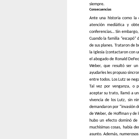
siempre.
Consecuencias
Ante una historia como la 
atención mediática y obte
conferencias… Sin embargo, 
Cuando la familia “escapó” d
de sus planes. Trataron de b
la Iglesia (contactaron con 
el abogado de Ronald DeFeo 
Weber, que resultó ser un 
ayudarles les propuso sincron
entre todos. Los Lutz se neg
Tal vez por venganza, o p
aceptar su trato, llamó a un
vivencia de los Lutz, sin n
demandaron por “invasión de
de Weber, de Hoffman y de lo
hubo un efecto dominó de r
muchísimas cosas, había de
asunto. Además, numerosos p