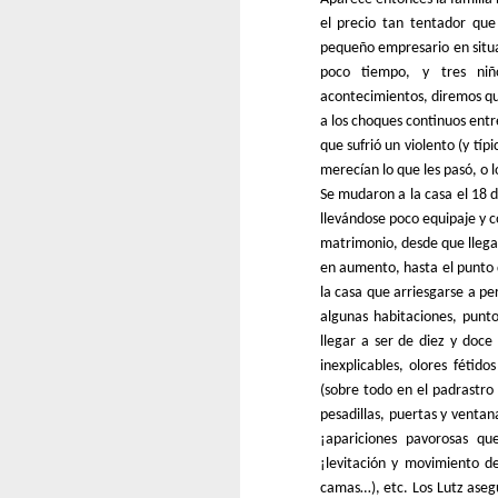
el precio tan tentador qu
pequeño empresario en situa
poco tiempo, y tres niñ
acontecimientos, diremos que
a los choques continuos entr
que sufrió un violento (y tí
merecían lo que les pasó, o 
Se mudaron a la casa el 18 
llevándose poco equipaje y c
matrimonio, desde que llega
en aumento, hasta el punto 
la casa que arriesgarse a pe
algunas habitaciones, punto
llegar a ser de diez y doce
inexplicables, olores féti
(sobre todo en el padrastro
pesadillas, puertas y ventan
¡apariciones pavorosas q
¡levitación y movimiento de
camas…), etc. Los Lutz aseg