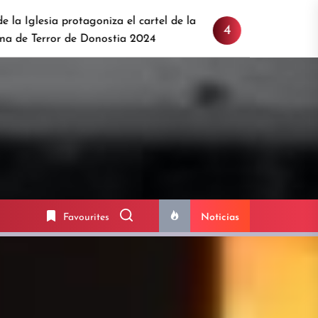
rotagoniza el cartel de la
Sitges 2024: Anunciamos p
4
de Donostia 2024
confirmamos más estrellas
Favourites
Noticias