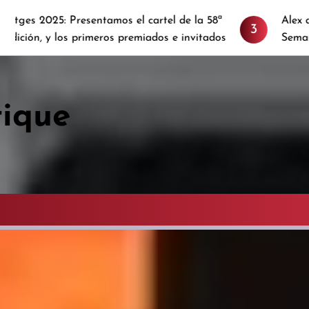
 Presentamos el cartel de la 58ª
Alex de la Iglesia p
3
os primeros premiados e invitados
Semana de Terror 
tique