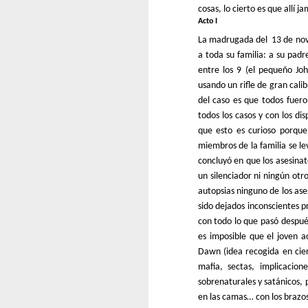
cosas, lo cierto es que allí 
Acto I
La madrugada del 13 de novi
a toda su familia: a su pa
entre los 9 (el pequeño Jo
usando un rifle de gran calib
del caso es que todos fuer
todos los casos y con los di
que esto es curioso porque
miembros de la familia se lev
concluyó en que los asesina
un silenciador ni ningún otr
autopsias ninguno de los ase
sido dejados inconscientes 
con todo lo que pasó despué
es imposible que el joven ac
Dawn (idea recogida en ci
mafia, sectas, implicacio
sobrenaturales y satánicos,
en las camas… con los brazos