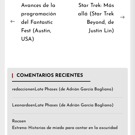
Navegación
Avances de la
Star Trek: Más
programación
allá (Star Trek
de
Nex
del Fantastic
Beyond, de
entradas
Previous
post
Fest (Austin,
Justin Lin)
post:
USA)
COMENTARIOS RECIENTES
redaccion
en
Late Phases (de Adrián García Bogliano)
Leonardo
en
Late Phases (de Adrián García Bogliano)
Roco
en
Estreno: Historias de miedo para contar en la oscuridad