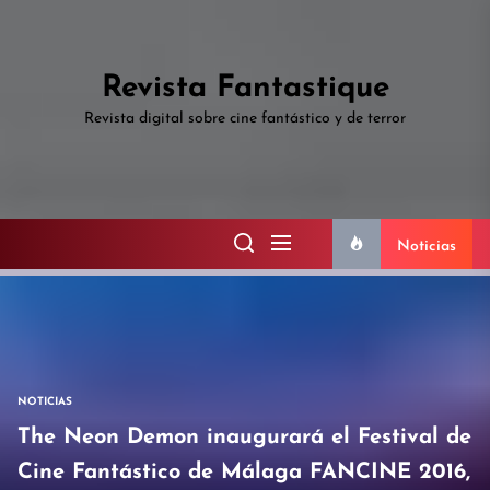
Skip
to
the
Revista Fantastique
content
Revista digital sobre cine fantástico y de terror
Noticias
NOTICIAS
The Neon Demon inaugurará el Festival de
Cine Fantástico de Málaga FANCINE 2016,