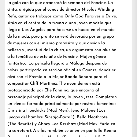
la gala con la que arrancará la semana del Fancine. La
cinta, dirigida por el conocido director Nicolas Winding
Refn, autor de trabajos como Only God Forgives o Drive,
sitúa en el centro de la trama a una joven modelo que
llega a Los Ángeles para hacerse un hueco en el mundo
de la moda, pero pronto se verá devorada por un grupo
de mujeres con el mismo propósito y que ansían la
belleza y juventud de la chica, un argumento con alusión
a la temática de este año de Fancine, Mujer: género
fantástico. La película llegará a Málaga después de
haber participado en sección oficial en Cannes, donde se
alzó con el Premio a la Mejor Banda Sonora para el
compositor Cliff Martínez. The neon demon está
protagonizada por Elle Fanning, que encarna al
personaje principal de la cinta, la joven Jesse. Completan
un elenco formado principalmente por rostros femeninos
Christina Hendricks (Mad Men), Jena Malone (Los
juegos del hambre: Sinsajo-Parte 1), Bella Heathcote
(The Rewrite) y Abbey Lee Kershaw (Mad Max: Furia en
la carretera). A ellas también se unen en pantalla Keanu