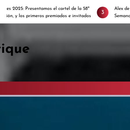
esentamos el cartel de la 58ª
Alex de la Iglesia pro
3
primeros premiados e invitados
Semana de Terror de
tique