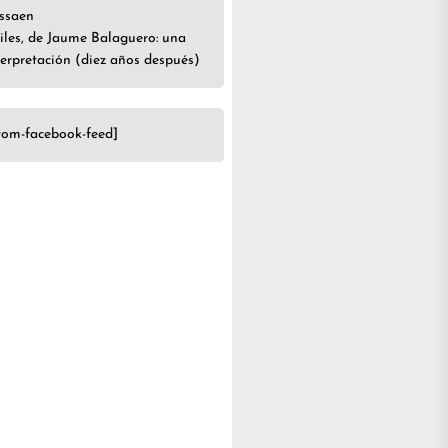
ssa
en
iles, de Jaume Balaguero: una
terpretación (diez años después)
tom-facebook-feed]