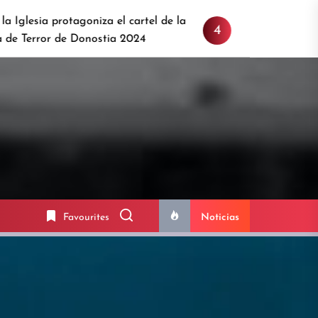
tagoniza el cartel de la
Sitges 2024: Anunciamos pri
4
 Donostia 2024
confirmamos más estrellas i
Favourites
Noticias