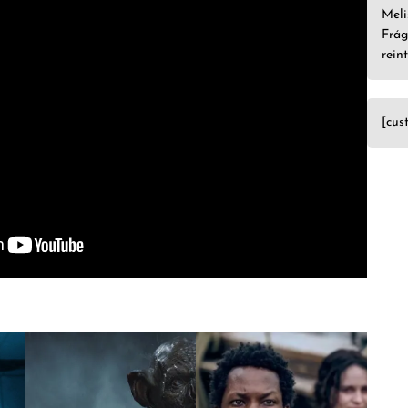
Meli
Frág
rein
[cus