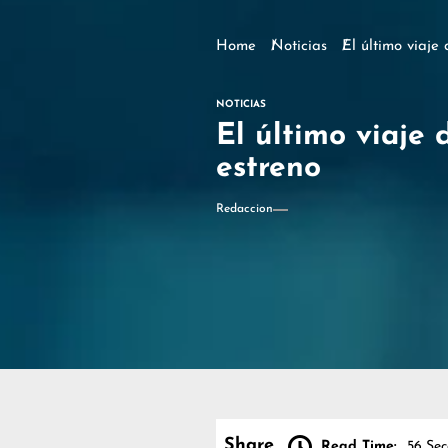
Home
Noticias
El último viaje
NOTICIAS
El último viaje 
estreno
Redaccion
Share
Read Time:
56 Se