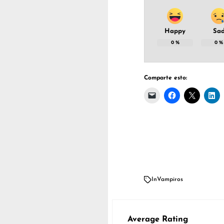
Happy
Sa
0
%
0
%
Comparte esto:
In
Vampiros
Average Rating