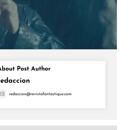
About Post Author
redaccion
redaccion@revistafantastique.com