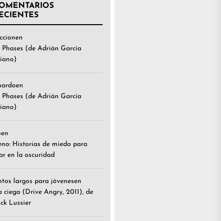
OMENTARIOS
ECIENTES
ccion
en
 Phases (de Adrián García
iano)
nardo
en
 Phases (de Adrián García
iano)
o
en
eno: Historias de miedo para
ar en la oscuridad
tos largos para jóvenes
en
a ciega (Drive Angry, 2011), de
ick Lussier