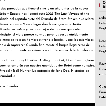
C
R
cias pareadas que tiene el cine, y un año antes de la nueva
Robert Eggers, nos llegará este 2023 The Last Voyage of the
reda
iada del capítulo siete del Drácula de Bram Stoker, que relata
Late
sa Deméter desde Varna, lugar donde recogen un extraño
Bogl
ticuatro extrañas y pesadas cajas de madera que deben
rincipio, el viaje parece normal, pero las cosas rápidamente
 Primero se ve a un hombre extraño a bordo, luego los miembros
Leo
an a desaparecer. Cuando finalmente el buque llega cerca del
Late
estaba totalmente en ruinas y no había rastro de la tripulación.
Bogl
nizada por Corey Hawkins, Aisling Franciosi, Liam Cunningham
Roc
cuenta también con nuestro querido Javier Botet como vampiro.
Estr
vredal (Troll Hunter, La autopsia de Jane Doe, Historias de
cont
scuridad…)
e septiembre.
Cuen
Furi
Patr