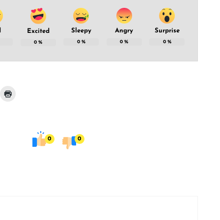
d
Sleepy
Angry
Surprise
Excited
0
%
0
%
0
%
0
%
0
0