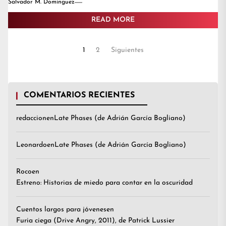
Salvador M. Dominguez
READ MORE
Paginación
1
2
Siguientes
de
entradas
COMENTARIOS RECIENTES
redaccion
en
Late Phases (de Adrián García Bogliano)
Leonardo
en
Late Phases (de Adrián García Bogliano)
Roco
en
Estreno: Historias de miedo para contar en la oscuridad
Cuentos largos para jóvenes
en
Furia ciega (Drive Angry, 2011), de Patrick Lussier