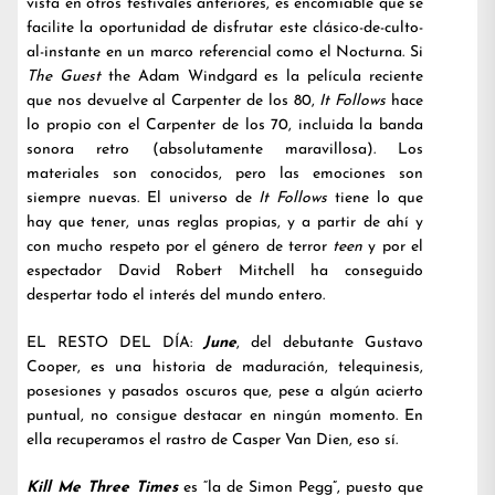
vista en otros festivales anteriores, es encomiable que se
facilite la oportunidad de disfrutar este clásico-de-culto-
al-instante en un marco referencial como el Nocturna. Si
The Guest
the Adam Windgard es la película reciente
que nos devuelve al Carpenter de los 80,
It Follows
hace
lo propio con el Carpenter de los 70, incluida la banda
sonora retro (absolutamente maravillosa). Los
materiales son conocidos, pero las emociones son
siempre nuevas. El universo de
It Follows
tiene lo que
hay que tener, unas reglas propias, y a partir de ahí y
con mucho respeto por el género de terror
teen
y por el
espectador David Robert Mitchell ha conseguido
despertar todo el interés del mundo entero.
EL RESTO DEL DÍA:
June
, del debutante Gustavo
Cooper, es una historia de maduración, telequinesis,
posesiones y pasados oscuros que, pese a algún acierto
puntual, no consigue destacar en ningún momento. En
ella recuperamos el rastro de Casper Van Dien, eso sí.
Kill Me Three Times
es “la de Simon Pegg”, puesto que