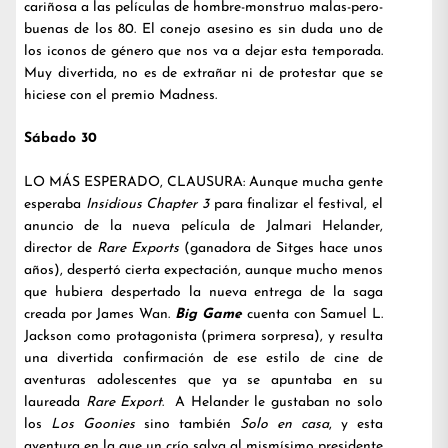
cariñosa a las películas de hombre-monstruo malas-pero-
buenas de los 80. El conejo asesino es sin duda uno de
los iconos de género que nos va a dejar esta temporada.
Muy divertida, no es de extrañar ni de protestar que se
hiciese con el premio Madness.
Sábado 30
LO MÁS ESPERADO, CLAUSURA: Aunque mucha gente
esperaba
Insidious Chapter 3
para finalizar el festival, el
anuncio de la nueva película de Jalmari Helander,
director de
Rare Exports
(ganadora de Sitges hace unos
años), despertó cierta expectación, aunque mucho menos
que hubiera despertado la nueva entrega de la saga
creada por James Wan.
Big Game
cuenta con Samuel L.
Jackson como protagonista (primera sorpresa), y resulta
una divertida confirmación de ese estilo de cine de
aventuras adolescentes que ya se apuntaba en su
laureada
Rare Export
. A Helander le gustaban no solo
los
Los Goonies
sino también
Solo en casa
, y esta
aventura en la que un crío salva al mismísimo presidente