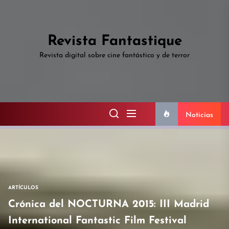
Skip
to
the
Revista Fantastique
content
Revista digital sobre cine fantástico y de terror
Noticias
ARTÍCULOS
Crónica del NOCTURNA 2015: III Madrid
International Fantastic Film Festival