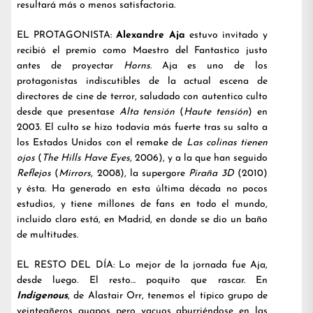
resultará más o menos satisfactoria.
EL PROTAGONISTA:
Alexandre Aja
estuvo invitado y
recibió el premio como Maestro del Fantastico justo
antes de proyectar
Horns
. Aja es uno de los
protagonistas indiscutibles de la actual escena de
directores de cine de terror, saludado con autentico culto
desde que presentase
Alta tensión
(
Haute tensión
) en
2003. El culto se hizo todavía más fuerte tras su salto a
los Estados Unidos con el remake de
Las colinas tienen
ojos
(
The Hills Have Eyes
, 2006), y a la que han seguido
Reflejos
(
Mirrors
, 2008), la supergore
Piraña 3D
(2010)
y ésta. Ha generado en esta última década no pocos
estudios, y tiene millones de fans en todo el mundo,
incluido claro está, en Madrid, en donde se dio un baño
de multitudes.
EL RESTO DEL DÍA: Lo mejor de la jornada fue Aja,
desde luego. El resto… poquito que rascar. En
Indigenous
, de Alastair Orr, tenemos el típico grupo de
veinteañeros guapos pero vacuos aburriéndose en las