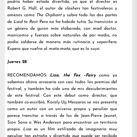
podría haber estado divertida, ya que el director es
Robert G. Hall, el autor de
slashers
tan festivaleros y
amenos como
The Orphant
y sobre todo las dos partes
de
Laid to Rest
. Pero no ha habido tutía. Su transición a
un género de guion más elaborado, con mad doctor,
manicomio y fuerzas sobre naturales de por medio, no
podía saldarse de manera más rutinaria y soporífera.
Espero que vuelva al
mata-mata
, que es lo suyo.
Jueves 28
RECOMENDAMOS:
Liza, the Fox –Fairy
como ya
sabemos ahora arrasaría con casi todos los premios del
festival, y también ha sido uno de mis descubrimientos
de este festival. Con este debut como director, que
también co-escribió, Karoly Ujj Meszaros se nos presenta
como un autor con un universo propio y peculiar que
parece transitar a través de los de Jean-Pierre Jeunet,
Sion Sono o Wes Anderson para encontrar un territorio
propio.
Liza
es un film estilizado de imaginería muy
peculiar tan extraño y divertido que puede ser recibido