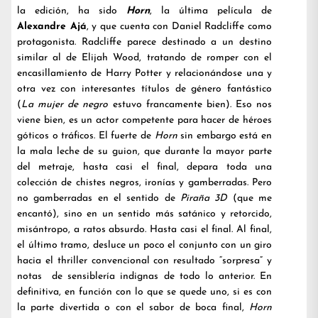
la edición, ha sido
Horn
, la última película de
Alexandre Ajá
, y que cuenta con Daniel Radcliffe como
protagonista. Radcliffe parece destinado a un destino
similar al de Elijah Wood, tratando de romper con el
encasillamiento de Harry Potter y relacionándose una y
otra vez con interesantes títulos de género fantástico
(
La mujer de negro
estuvo francamente bien). Eso nos
viene bien, es un actor competente para hacer de héroes
góticos o tráficos. El fuerte de
Horn
sin embargo está en
la mala leche de su guion, que durante la mayor parte
del metraje, hasta casi el final, depara toda una
colección de chistes negros, ironías y gamberradas. Pero
no gamberradas en el sentido de
Piraña 3D
(que me
encantó), sino en un sentido más satánico y retorcido,
misántropo, a ratos absurdo. Hasta casi el final. Al final,
el último tramo, desluce un poco el conjunto con un giro
hacia el thriller convencional con resultado “sorpresa” y
notas de sensiblería indignas de todo lo anterior. En
definitiva, en función con lo que se quede uno, si es con
la parte divertida o con el sabor de boca final,
Horn