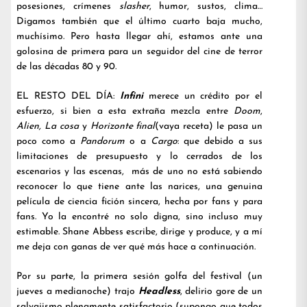
posesiones, crímenes
slasher
, humor, sustos, clima…
Digamos también que el último cuarto baja mucho,
muchísimo. Pero hasta llegar ahí, estamos ante una
golosina de primera para un seguidor del cine de terror
de las décadas 80 y 90.
EL RESTO DEL DÍA:
Infini
merece un crédito por el
esfuerzo, si bien a esta extraña mezcla entre
Doom
,
Alien, La cosa
y
Horizonte final
(vaya receta) le pasa un
poco como a
Pandorum
o a
Cargo
: que debido a sus
limitaciones de presupuesto y lo cerrados de los
escenarios y las escenas, más de uno no está sabiendo
reconocer lo que tiene ante las narices, una genuina
película de ciencia fición sincera, hecha por fans y para
fans. Yo la encontré no solo digna, sino incluso muy
estimable. Shane Abbess escribe, dirige y produce, y a mí
me deja con ganas de ver qué más hace a continuación.
Por su parte, la primera sesión golfa del festival (un
jueves a medianoche) trajo
Headless
, delirio gore de un
salvajismo plenamente satisfactorio (supongo que todos