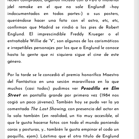
recién comprados, algunos incluso con DVDs o material
¡del remake en el que no sale Englund! –hay
indocumentados en todas partes-) o sus posters,
queriéndose hacer una foto con el astro, etc, etc,
confirman que Madrid se rindió a los pies de Robert
Englund. El imprescindible Freddy Krueger o el
entrañable Willie de “V”, son algunos de los carismáticos
e irrepetibles personajes por los que a Englund le conoce
hasta la gente que ni siquiera sigue el cine de este
género.
Por la tarde se le concedió el premio honorífico Maestro
del Fantástico en una sesión maravillosa en la que
muchos (casi todos) pudimos ver
Pesadilla en Elm
Street
en pantalla grande por primera vez (1984 nos
cogió un poco jóvenes). También hoy se pudo ver la ya
comentada
The Last Showing
, con presencia del actor en
la sala también (en realidad, un tío muy accesible, al
que le gusta hacerse fotos con todo el mundo poniendo
caras y posturas, y… también le gusta empinar el codo un
poquillo, ejem). Lástima que el otro título de Englund