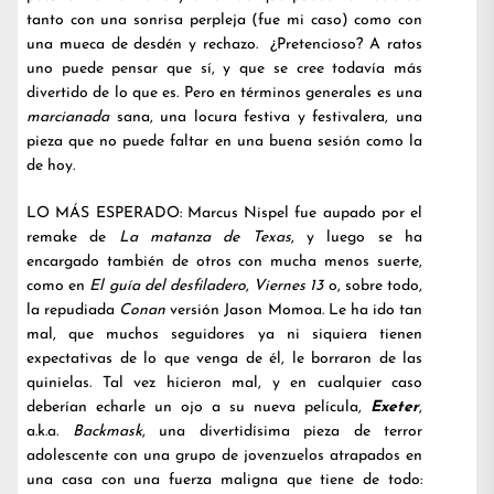
tanto con una sonrisa perpleja (fue mi caso) como con
una mueca de desdén y rechazo. ¿Pretencioso? A ratos
uno puede pensar que sí, y que se cree todavía más
divertido de lo que es. Pero en términos generales es una
marcianada
sana, una locura festiva y festivalera, una
pieza que no puede faltar en una buena sesión como la
de hoy.
LO MÁS ESPERADO: Marcus Nispel fue aupado por el
remake de
La matanza de Texas
, y luego se ha
encargado también de otros con mucha menos suerte,
como en
El guía del desfiladero
,
Viernes 13
o, sobre todo,
la repudiada
Conan
versión Jason Momoa. Le ha ido tan
mal, que muchos seguidores ya ni siquiera tienen
expectativas de lo que venga de él, le borraron de las
quinielas. Tal vez hicieron mal, y en cualquier caso
deberían echarle un ojo a su nueva película,
Exeter
,
a.k.a.
Backmask
, una divertidísima pieza de terror
adolescente con una grupo de jovenzuelos atrapados en
una casa con una fuerza maligna que tiene de todo: