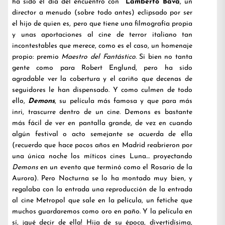
ha sido el día del encuentro con
Lamberto Bava
, un
director a menudo (sobre todo antes) eclipsado por ser
el hijo de quien es, pero que tiene una filmografía propia
y unas aportaciones al cine de terror italiano tan
incontestables que merece, como es el caso, un homenaje
propio: premio
Maestro del Fantástico
. Si bien no tanta
gente como para Robert Englund, pero ha sido
agradable ver la cobertura y el cariño que decenas de
seguidores le han dispensado. Y como culmen de todo
ello,
Demons
, su película más famosa y que para más
inri, trascurre dentro de un cine. Demons es bastante
más fácil de ver en pantalla grande, de vez en cuando
algún festival o acto semejante se acuerda de ella
(recuerdo que hace pocos años en Madrid reabrieron por
una única noche los míticos cines Luna… proyectando
Demons
en un evento que terminó como el Rosario de la
Aurora). Pero Nocturna se lo ha montado muy bien, y
regalaba con la entrada una reproducción de la entrada
al cine Metropol que sale en la película, un fetiche que
muchos guardaremos como oro en paño. Y la película en
sí, ¡qué decir de ella! Hija de su época, divertidísima,