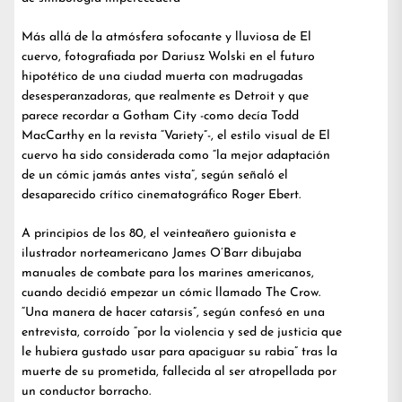
Más allá de la atmósfera sofocante y lluviosa de El
cuervo, fotografiada por Dariusz Wolski en el futuro
hipotético de una ciudad muerta con madrugadas
desesperanzadoras, que realmente es Detroit y que
parece recordar a Gotham City -como decía Todd
MacCarthy en la revista “Variety”-, el estilo visual de El
cuervo ha sido considerada como “la mejor adaptación
de un cómic jamás antes vista”, según señaló el
desaparecido crítico cinematográfico Roger Ebert.
A principios de los 80, el veinteañero guionista e
ilustrador norteamericano James O’Barr dibujaba
manuales de combate para los marines americanos,
cuando decidió empezar un cómic llamado The Crow.
“Una manera de hacer catarsis”, según confesó en una
entrevista, corroído “por la violencia y sed de justicia que
le hubiera gustado usar para apaciguar su rabia” tras la
muerte de su prometida, fallecida al ser atropellada por
un conductor borracho.