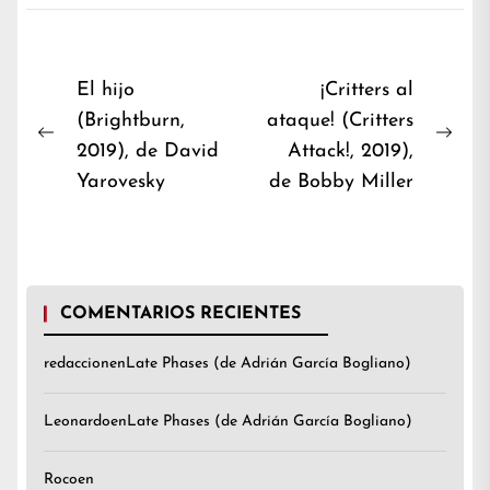
Navegación
El hijo
¡Critters al
(Brightburn,
ataque! (Critters
de
Previous
Nex
2019), de David
Attack!, 2019),
entradas
post:
post
Yarovesky
de Bobby Miller
COMENTARIOS RECIENTES
redaccion
en
Late Phases (de Adrián García Bogliano)
Leonardo
en
Late Phases (de Adrián García Bogliano)
Roco
en