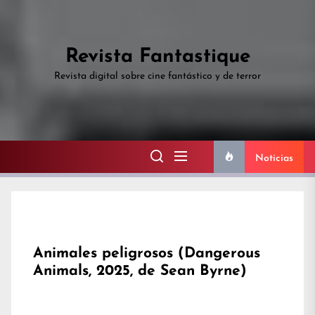
Skip
to
the
Revista Fantastique
content
Revista digital sobre cine fantástico y de terror
Noticias
Animales peligrosos (Dangerous
Animals, 2025, de Sean Byrne)