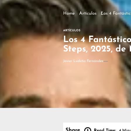
Home
Artículos
Los 4 Fantásti
ARTÍCULOS
Los 4 Fantástico
Steps, 2025, de
Javier Ludeña Fernández
Share
Read Time:
4 Minu