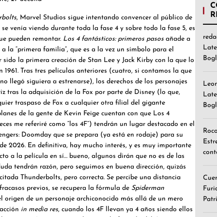
C
R
bolts
, Marvel Studios sigue intentando convencer al público de
se venía viendo durante toda la fase 4 y sobre todo la fase 5, es
reda
 que pueden remontar.
Los 4 fantásticos: primeros pasos
añade a
Late
a la “primera familia”, que es a la vez un símbolo para el
Bogl
sido la primera creación de Stan Lee y Jack Kirby con la que lo
 1961. Tras tres películas anteriores (cuatro, si contamos la que
 llegó siguiera a estrenarse), los derechos de los personajes
Leo
iz tras la adquisición de la Fox por parte de Disney (lo que,
Late
uier traspaso de Fox a cualquier otra filial del gigante
Bogl
planes de la gente de Kevin Feige cuentan con que Los 4
veces me referiré como “los 4F”) tendrán un lugar destacado en el
Roc
ngers: Doomday que se prepara (ya está en rodaje) para su
Estr
de 2026. En definitiva, hay mucho interés, y es muy importante
cont
cto a la película en sí… bueno, algunos dirán que no es de las
duda tendrán razón, pero seguimos en buena dirección, quizás
citada Thunderbolts, pero correcta. Se percibe una distancia
Cuen
 fracasos previos, se recupera la fórmula de
Spiderman
Furi
 el origen de un personaje archiconocido más allá de un mero
Patr
 acción
in media res
, cuando los 4F llevan ya 4 años siendo ellos