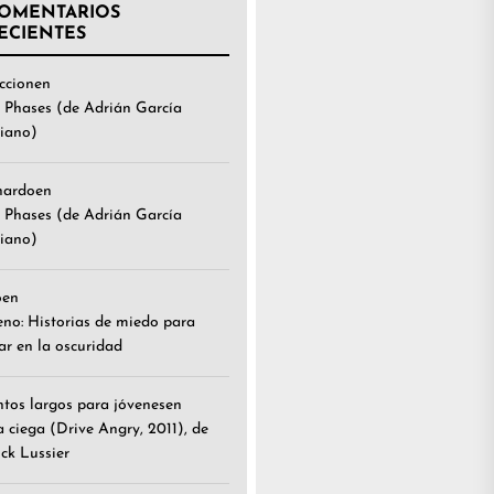
OMENTARIOS
ECIENTES
ccion
en
 Phases (de Adrián García
iano)
nardo
en
 Phases (de Adrián García
iano)
o
en
eno: Historias de miedo para
ar en la oscuridad
tos largos para jóvenes
en
a ciega (Drive Angry, 2011), de
ick Lussier