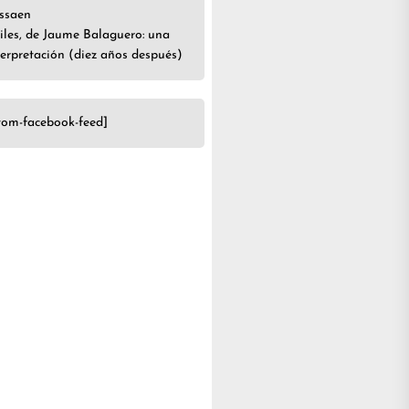
ssa
en
iles, de Jaume Balaguero: una
terpretación (diez años después)
tom-facebook-feed]