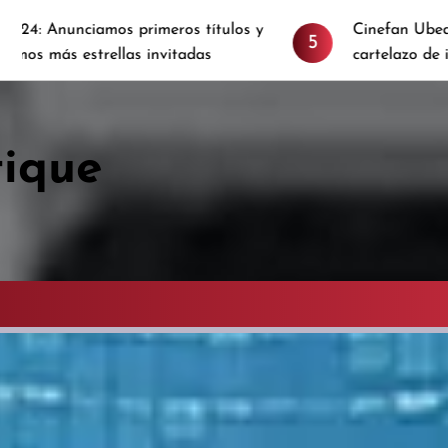
s primeros títulos y
Cinefan Ubeda se celebra es
5
las invitadas
cartelazo de invitados
tique