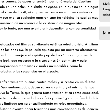
les conoce. Se apuesta también por la fórmula del Capitán
Meli
do en una película aislada, de época, en la que no salía ningún
Frág
 el caso de los 4F, ni siquiera estamos en el mismo universo,
rein
 y eso explica cualquier anacronismo tecnológico, lo cual es muy
 ausencia de menciones a la existencia de ningún otro
or lo tanto, por una aventura independiente, con personalidad
[cus
acados del film es su vibrante estética retrofuturista. Al situar
8 de los años 60, la película apuesta por un universo alternativo
ando homenajear el espíritu pop de los cómics originales de
e look, que recuerda a la ciencia ficción optimista y pulp,
y proporciona momentos visuales memorables, como la
alactus o las secuencias en el espacio.
o enfrentamiento buenos contra malos y se centra en un dilema
y Sue, embarazados, deben salvar a su hijo y al mismo tiempo
uya la Tierra, lo que genera tanto tensión ética como emocional.
 temas de maternidad, sacrificio y liderazgo, la profundidad de
 ve limitada por su encasillamiento en roles arquetípicos,
istoria avanza hacia territorios más convencionales del género.