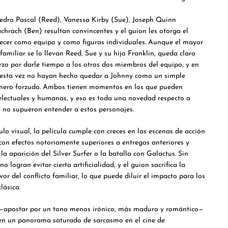
Pedro Pascal (Reed), Vanessa Kirby (Sue), Joseph Quinn
hrach (Ben) resultan convincentes y el guion les otorga el
recer como equipo y como figuras individuales. Aunque el mayor
miliar se lo llevan Reed, Sue y su hijo Franklin, queda claro
zo por darle tiempo a los otros dos miembros del equipo, y en
 esta vez no hayan hecho quedar a Johnny como un simple
mero forzudo. Ambos tienen momentos en los que pueden
electuales y humanas, y eso es toda una novedad respecto a
 no supueron entender a estos personajes.
ulo visual, la película cumple con creces en las escenas de acción
con efectos notoriamente superiores a entregas anteriores y
 aparición del Silver Surfer o la batalla con Galactus. Sin
o logran evitar cierta artificialidad, y el guion sacrifica la
or del conflicto familiar, lo que puede diluir el impacto para los
lásica.
 —apostar por un tono menos irónico, más maduro y romántico—
 en un panorama saturado de sarcasmo en el cine de