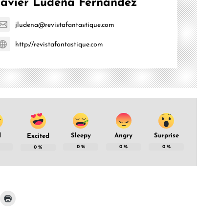
Javier Ludeña Fernández
jludena@revistafantastique.com
http://revistafantastique.com
d
Sleepy
Angry
Surprise
Excited
0
%
0
%
0
%
0
%