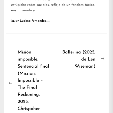
estúpidas redes sociales, reflejo de un fandom tóxico,
ensimismado y...
Javier Ludeña Fernández
Navegación
Misión
Ballerina (2025,
imposible:
de Len
de
Nex
Sentencial final
Wiseman)
entradas
post
(Mission:
Impossible –
Previous
The Final
post:
Reckoning,
2025,
Chrispoher