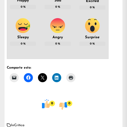
Happy
Sad
Excited
0
%
0
%
0
%
Sleepy
Angry
Surprise
0
%
0
%
0
%
Comparte esto:
0
0
In
Crítica