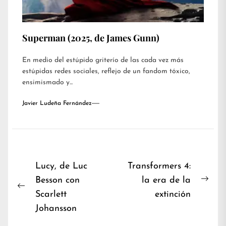
Superman (2025, de James Gunn)
En medio del estúpido griterío de las cada vez más
estúpidas redes sociales, reflejo de un fandom tóxico,
ensimismado y...
Javier Ludeña Fernández
Navegación
Lucy, de Luc
Transformers 4:
Besson con
la era de la
de
Nex
Previous
Scarlett
extinción
entradas
post
post:
Johansson