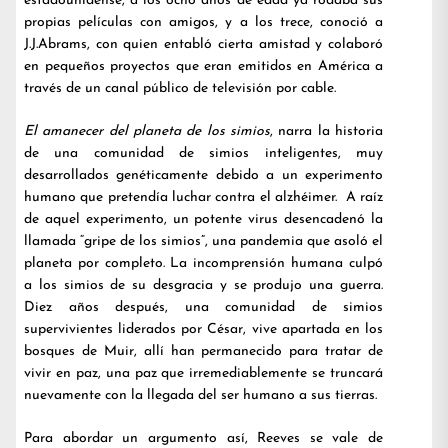
estadounidense, a los ocho años de edad ya rodaba sus
propias películas con amigos, y a los trece, conoció a
J.J.Abrams, con quien entabló cierta amistad y colaboró
en pequeños proyectos que eran emitidos en América a
través de un canal público de televisión por cable.
El amanecer del planeta de los simios
, narra la historia
de una comunidad de simios inteligentes, muy
desarrollados genéticamente debido a un experimento
humano que pretendía luchar contra el alzhéimer. A raíz
de aquel experimento, un potente virus desencadenó la
llamada “gripe de los simios”, una pandemia que asoló el
planeta por completo. La incomprensión humana culpó
a los simios de su desgracia y se produjo una guerra.
Diez años después, una comunidad de simios
supervivientes liderados por César, vive apartada en los
bosques de Muir, allí han permanecido para tratar de
vivir en paz, una paz que irremediablemente se truncará
nuevamente con la llegada del ser humano a sus tierras.
Para abordar un argumento así, Reeves se vale de