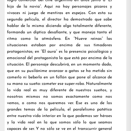
logro comercial del cine argentino en años junto a “El
hijo de la novia”. Aquí no hay personajes pícaros y
vivaces ni juego de mentiras en espejos. Con esta su
segunda película, el director ha demostrado que sabe
hablar de lo mismo diciendo algo totalmente diferente,
formando un díptico desafiante, y que maneja tanto el
ritmo como la atmósfera. En “Nueve reinas” las
situaciones estaban por encima de sus timadores
protagonistas; en “El aura” es la presencia psicológica y
emocional del protagonista la que está por encima de la
situación. El personaje descubrirá, en un momento dado,
que en su pusilánime avanzar a gatas se ha metido sin
comerlo ni beberlo en un follón que pone al alcance de
su mano su sueño: cometer ese super-robo. Naturalmente
la vida real es muy diferente de nuestros sueños, y
nosotros mismos no somos exactamente como nos
vemos, o como nos queremos ver. Ese es uno de los
grandes temas de la película, el paralelismo patético
entre nuestra vida interior en la que podemos ser héroes
y la vida real en la que somos sólo lo que seamos
capaces de ser. Y no sólo se ve en el transcurrir general