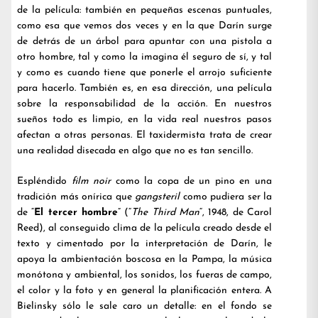
de la película: también en pequeñas escenas puntuales,
como esa que vemos dos veces y en la que Darín surge
de detrás de un árbol para apuntar con una pistola a
otro hombre, tal y como la imagina él seguro de sí, y tal
y como es cuando tiene que ponerle el arrojo suficiente
para hacerlo. También es, en esa dirección, una película
sobre la responsabilidad de la acción. En nuestros
sueños todo es limpio, en la vida real nuestros pasos
afectan a otras personas. El taxidermista trata de crear
una realidad disecada en algo que no es tan sencillo.
Espléndido
film noir
como la copa de un pino en una
tradición más onírica que
gangsteril
como pudiera ser la
de “
El tercer hombre
” (“
The Third Man
“, 1948, de Carol
Reed), al conseguido clima de la película creado desde el
texto y cimentado por la interpretación de Darín, le
apoya la ambientación boscosa en la Pampa, la música
monótona y ambiental, los sonidos, los fueras de campo,
el color y la foto y en general la planificación entera. A
Bielinsky sólo le sale caro un detalle: en el fondo se