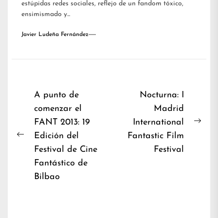
estúpidas redes sociales, reflejo de un fandom tóxico,
ensimismado y...
Javier Ludeña Fernández
Navegación
A punto de
Nocturna: I
comenzar el
Madrid
de
FANT 2013: 19
International
entradas
Nex
Edición del
Fantastic Film
Previous
post
Festival de Cine
Festival
post:
Fantástico de
Bilbao