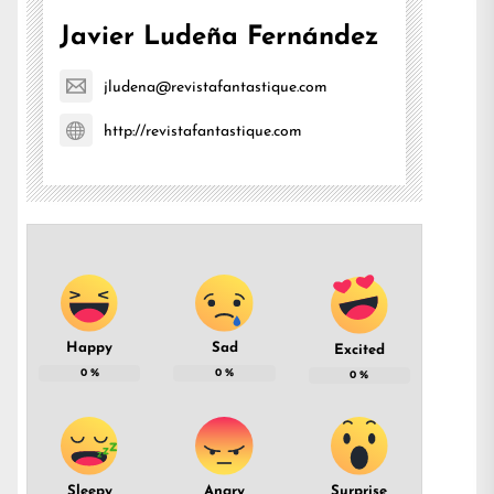
Javier Ludeña Fernández
jludena@revistafantastique.com
http://revistafantastique.com
Happy
Sad
Excited
0
%
0
%
0
%
Sleepy
Angry
Surprise