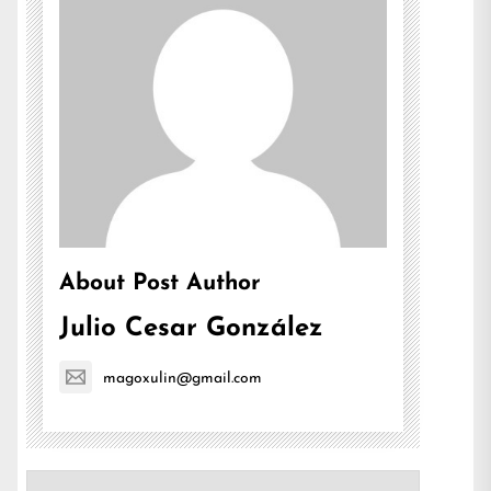
About Post Author
Julio Cesar González
magoxulin@gmail.com