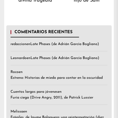
divina tragedia
hijo de Sam
de
post:
post
entradas
COMENTARIOS RECIENTES
redaccion
en
Late Phases (de Adrián García Bogliano)
Leonardo
en
Late Phases (de Adrián García Bogliano)
Roco
en
Estreno: Historias de miedo para contar en la oscuridad
Cuentos largos para jóvenes
en
Furia ciega (Drive Angry, 2011), de Patrick Lussier
Melissa
en
Frágiles, de Jaume Balaguero: una reinterpretación (diez