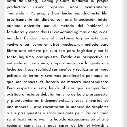
natal de Lofing). Lofing y Cluff fundaron su propia
productora siendo apenas unos veinteañeros,
Tremendum Pictures, y han hecho realidad este film
prácticamente sin dinero, con una financiación inicial
mínima obtenida por el método del “sablazo” a
familiares y conocidos (el crowdfunding más antiguo del
mundo). Es decir, que el
mockumentary
en este caso
vuelve a ser, como en otros muchos, un método para
filmar una primera película con poca logística y por lo
tanto bajísimo presupuesto. Desde esa perspectiva se
entiende un poco más, simpatizamos por la gente que
lucha por hacer realidad sus sueños y realiza su primera
película de terror, y sentimos predilección por aquellos
que son capaces de hacerlo de manera independiente.
Pero respecto a esto, he de objetar que siempre han
existido directores debutantes, cine de bajo presupuesto,
y planteamientos independientes, y esos cineastas de
una manera u otra encontraron la manera de acoplarse
a sus presupuestos y sacar adelante películas con toda
su sintaxis narrativa. Ha habido excepciones en el cine
reciente, como los citados casos de Daniel Myrick y