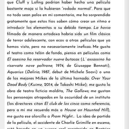
que Cluff y Lofing podrían haber hecho una película
bastante maja si la hubieran “rodado normal”. Para que
no todo sean palos en mi comentario, me ha sorprendido
gratamente que estos tíos saben cómo crear un ritmo e
introducir los elementos a su debido tiempo.
La horca
filmada de manera ortodoxa habría sido un film clásico
de terror adolescente, con ecos a otras películas que ya
hemos visto, pero no necesariamente ineficaz. Me gusta
el teatro como telón de fondo, pienso en películas como
El asesino ha reservador nueve butacas
(
L’ assassino ha
riservato nove poltrone
, 1974, de Giuseppe Bennati),
Aquarius
(
Deliria
, 1987, debut de Michele Soavi) o uno
de los mejores Miikes de la última hornada:
Over Your
Dead Body
(
Kuime
, 2014, de Takashi Miike); me gusta la
obra de teatro ficticia maldita,
The Gallows
; me gustan
los personajes atrapados en la oscuridad de un instituto
(los directores citan
El club de los cinco
como referencia,
pero a mí me recuerda más a
House on Haunted Hill
),
me gusta ese olorcillo a
Prom Night
… La idea de partida
de la película, el accidente de Charlie Grimille en escena,