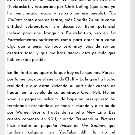
está basada en un suceso real acontecido en Beatrice
(Nebraska), y recuperado por Chris Lofing (que como ya
he mencionado, nació y se crio en ese pueblo).
The
Gallows
como obra de teatro, más Charlie Grimille como
entidad sobrenatural sin descanso, tiene potencial
incluso para una franquicia. En definitiva, veo en
La
horca
elementos suficientes como para apreciarla como
algo que a pesar de todo está muy lejos de ser un
desastre total, y que me hace añorar otra película que
hubiera sido posible.
En fin, fantasías aparte, lo que hay es lo que hay. Parece,
por lo menos, que el sueño de Cluff y Lofing se ha hecho
realidad, y que están viviendo su particular cuento de
hadas, en la estela de su admirado Oren Peli. No en
vano su pequeña película de bajísimo presupuesto ha
terminado estrenándose en todo el mundo y distribuida
por Warner Bros a través de su sello New Line. Ese
cuento comenzó en 2011, cuando Tremendum Pictures
hizo circular un pequeño
teaser
de
The Gallows
, que
también colgaron en YouTube. Allí lo vio el