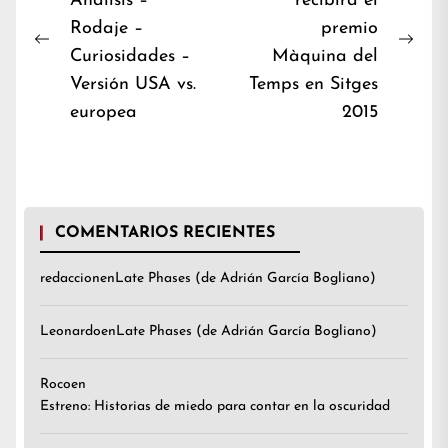
Análisis –
recibirá el
de
Rodaje –
premio
entradas
Previous
Nex
Curiosidades –
Màquina del
post:
post
Versión USA vs.
Temps en Sitges
europea
2015
COMENTARIOS RECIENTES
redaccion
en
Late Phases (de Adrián García Bogliano)
Leonardo
en
Late Phases (de Adrián García Bogliano)
Roco
en
Estreno: Historias de miedo para contar en la oscuridad