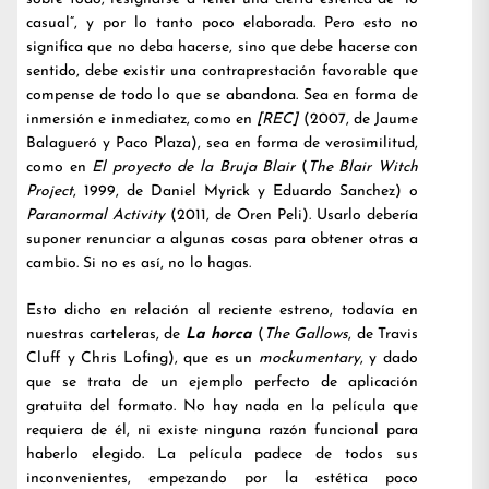
casual”, y por lo tanto poco elaborada. Pero esto no
significa que no deba hacerse, sino que debe hacerse con
sentido, debe existir una contraprestación favorable que
compense de todo lo que se abandona. Sea en forma de
inmersión e inmediatez, como en
[REC]
(2007, de Jaume
Balagueró y Paco Plaza), sea en forma de verosimilitud,
como en
El proyecto de la Bruja Blair
(
The Blair Witch
Project
, 1999, de Daniel Myrick y Eduardo Sanchez) o
Paranormal Activity
(2011, de Oren Peli). Usarlo debería
suponer renunciar a algunas cosas para obtener otras a
cambio. Si no es así, no lo hagas.
Esto dicho en relación al reciente estreno, todavía en
nuestras carteleras, de
La horca
(
The Gallows
, de Travis
Cluff y Chris Lofing), que es un
mockumentary
, y dado
que se trata de un ejemplo perfecto de aplicación
gratuita del formato. No hay nada en la película que
requiera de él, ni existe ninguna razón funcional para
haberlo elegido. La película padece de todos sus
inconvenientes, empezando por la estética poco