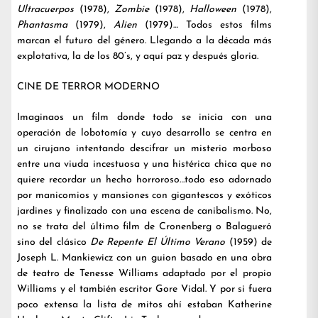
Ultracuerpos
(1978),
Zombie
(1978),
Halloween
(1978),
Phantasma
(1979),
Alien
(1979)… Todos estos films
marcan el futuro del género. Llegando a la década más
explotativa, la de los 80’s, y aquí paz y después gloria.
CINE DE TERROR MODERNO
Imaginaos un film donde todo se inicia con una
operación de lobotomía y cuyo desarrollo se centra en
un cirujano intentando descifrar un misterio morboso
entre una viuda incestuosa y una histérica chica que no
quiere recordar un hecho horroroso…todo eso adornado
por manicomios y mansiones con gigantescos y exóticos
jardines y finalizado con una escena de canibalismo. No,
no se trata del último film de Cronenberg o Balagueró
sino del clásico
De Repente El Último Verano
(1959) de
Joseph L. Mankiewicz con un guion basado en una obra
de teatro de Tenesse Williams adaptado por el propio
Williams y el también escritor Gore Vidal. Y por si fuera
poco extensa la lista de mitos ahí estaban Katherine