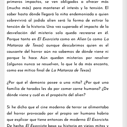
primeros impactos, se ven obligados a ofrecer más
(mucho más) para mantener el interés y la tensión. El
saber hasta dónde llegará la niña endemoniada o quien
sobrevivirá al jodido alien será la forma de estirar la
tensión de la historia. Una vez superado el impacto de la
desvelación del misterio solo queda recrearse en él.
Porque tanto en
El Exorcista
como en
Alien
(o como
La
Matanza de Texas
) aunque descubrimos quien es el
causante del horror aún no sabemos de dónde viene ni
porque lo hace. Aún quedan misterios por resolver
(algunos nunca se resuelven, lo que le da más encanto,
como ese mítico final de
La Matanza de Texas
)
¿Por qué el demonio posee a una niña? ¿Por qué una
familia de tarados les da por comer carne humana? ¿De
dónde viene y cuál es el propósito del alien?
Si he dicho que el cine moderno de terror se alimentaba
del horror provocado por el propio ser humano habría
que explicar que tiene entonces de moderno
El Exorcista
.
De hecho
El Exorcista
basa su historia en viejos mitos y