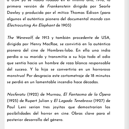
a USA ya se había rodado en el mismo año, 1910, la
primera versión de
Frankenstein
dirigida por Searle
Dawley y producida por el mítico Thomas Edison (para
algunos el auténtico pionero del documental
mondo
con
Electrocuting An Elephant
de 1903)
The Werewolf
, de 1913 y también procedente de USA,
dirigida por Henry MacRae, se convirtió en la auténtica
pionera del cine de Hombres-lobo. En ella una india
perdía a su marido y transmitía a su hija todo el odio
que sentía hacia un hombre de raza blanca responsable
del suceso. Y la hija se convertiría en un horroroso
monstruo! Por desgracia este cortometraje de 18 minutos
se perdió en un lamentable incendio hace décadas.
Nosferatu
(1922) de Murnau,
El Fantasma de la Ópera
(1925) de Rupert Julian y
El Legado Tenebroso
(1927) de
Paul Leni serían tres joyitas que demostrarían las
posibilidades del horror en cine. Obras clave para el
posterior desarrollo del género.