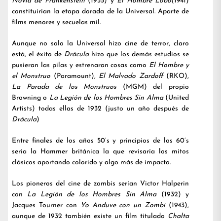
Novia de Frankenstein
(1935) y
El Hombre Lobo
(1941)
constituirían la etapa dorada de la Universal. Aparte de
films menores y secuelas mil.
Aunque no solo la Universal hizo cine de terror, claro
está, el éxito de
Drácula
hizo que los demás estudios se
pusieran las pilas y estrenaran cosas como
El Hombre y
el Monstruo
(Paramount),
El Malvado Zardoff
(RKO),
La Parada de los Monstruos
(MGM) del propio
Browning o
La Legión de los Hombres Sin Alma
(United
Artists) todas ellas de 1932 (justo un año después de
Drácula
)
Entre finales de los años 50’s y principios de los 60’s
seria la Hammer británica la que revisaría los mitos
clásicos aportando colorido y algo más de impacto.
Los pioneros del cine de zombis serían Victor Halperin
con
La Legión de los Hombres Sin Alma
(1932) y
Jacques Tourner con
Yo Anduve con un Zombi
(1943),
aunque de 1932 también existe un film titulado
Chalta