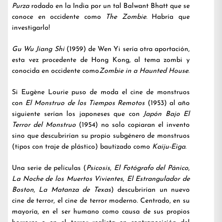
Purza
rodado en la India por un tal Balwant Bhatt que se
conoce en occidente como
The Zombie
. Habría que
investigarlo!
Gu Wu Jiang Shi
(1959) de Wen Yi sería otra aportación,
esta vez procedente de Hong Kong, al tema zombi y
conocida en occidente como
Zombie in a Haunted House
.
Si Eugène Lourie puso de moda el cine de monstruos
con
El Monstruo de los Tiempos Remotos
(1953) al año
siguiente serían los japoneses que con
Japón Bajo El
Terror del Monstruo
(1954) no solo copiaran el invento
sino que descubrirían su propio subgénero de monstruos
(tipos con traje de plástico) bautizado como
Kaiju-Eiga
.
Una serie de películas (
Psicosis
,
El Fotógrafo del Pánico
,
La Noche de los Muertos Vivientes
,
El Estrangulador de
Boston
,
La Matanza de Texas
) descubrirían un nuevo
cine de terror, el cine de terror moderno. Centrado, en su
mayoría, en el ser humano como causa de sus propios