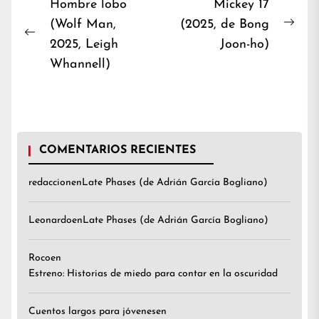
Navegación
Hombre lobo
Mickey 17
(Wolf Man,
(2025, de Bong
de
Nex
Previous
2025, Leigh
Joon-ho)
entradas
post
post:
Whannell)
COMENTARIOS RECIENTES
redaccion
en
Late Phases (de Adrián García Bogliano)
Leonardo
en
Late Phases (de Adrián García Bogliano)
Roco
en
Estreno: Historias de miedo para contar en la oscuridad
Cuentos largos para jóvenes
en