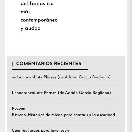
Previous
del fantástico
post:
más
contemporáneo
y audaz
COMENTARIOS RECIENTES
redaccion
en
Late Phases (de Adrián García Bogliano)
Leonardo
en
Late Phases (de Adrián García Bogliano)
Roco
en
Estreno: Historias de miedo para contar en la oscuridad
Cuentos largos para jóvenes
en