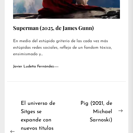
Superman (2025, de James Gunn)
En medio del estúpido griterío de las cada vez más
estúpidas redes sociales, reflejo de un fandom tóxico,
ensimismado y...
Javier Ludeña Fernández
Navegación
El universo de
Pig (2021, de
Sitges se
Michael
de
Nex
expande con
Sarnoski)
entradas
post
nuevos títulos