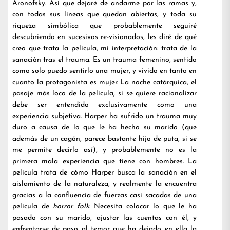
Aronofsky. Así que dejaré de andarme por las ramas y,
con todas sus líneas que quedan abiertas, y toda su
riqueza simbólica que probablemente seguiré
descubriendo en sucesivos re-visionados, les diré de qué
creo que trata la película, mi interpretación: trata de la
sanación tras el trauma. Es un trauma femenino, sentido
como solo puedo sentirlo una mujer, y vivido en tanto en
cuanto la protagonista es mujer. La noche catárquica, el
pasaje más loco de la película, si se quiere racionalizar
debe ser entendido exclusivamente como una
experiencia subjetiva. Harper ha sufrido un trauma muy
duro a causa de lo que le ha hecho su marido (que
además de un cagón, parece bastante hijo de puta, si se
me permite decirlo así), y probablemente no es la
primera mala experiencia que tiene con hombres. La
película trata de cómo Harper busca la sanación en el
aislamiento de la naturaleza, y realmente la encuentra
gracias a la confluencia de fuerzas casi sacadas de una
película de
horror folk
. Necesita colocar lo que le ha
pasado con su marido, ajustar las cuentas con él, y
enfrentarse de paso al temor que ha dejado en ella la