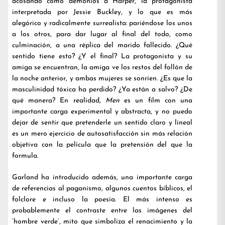
acosando como demonios a Harper, la protagonista
interpretada por Jessie Buckley, y lo que es más
alegórico y radicalmente surrealista: pariéndose los unos
a los otros, para dar lugar al final del todo, como
culminación, a una réplica del marido fallecido. ¿Qué
sentido tiene esto? ¿Y el final? La protagonista y su
amiga se encuentran, la amiga ve los restos del follón de
la noche anterior, y ambas mujeres se sonríen. ¿Es que la
masculinidad tóxica ha perdido? ¿Ya están a salvo? ¿De
qué manera? En realidad,
Men
es un film con una
importante carga experimental y abstracta, y no puedo
dejar de sentir que pretenderle un sentido claro y lineal
es un mero ejercicio de autosatisfacción sin más relación
objetiva con la película que la pretensión del que la
formula.
Garland ha introducido además, una importante carga
de referencias al paganismo, algunos cuentos bíblicos, el
folclore e incluso la poesía. El más intenso es
probablemente el contraste entre las imágenes del
‘hombre verde’, mito que simboliza el renacimiento y la