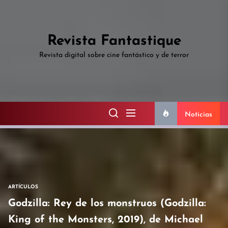
Skip
to
the
Revista Fantastique
content
Revista digital sobre cine fantástico y de terror
Noticias
ARTÍCULOS
Godzilla: Rey de los monstruos (Godzilla:
King of the Monsters, 2019), de Michael