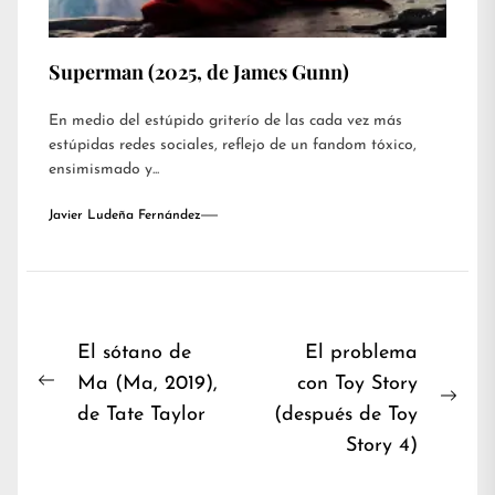
Superman (2025, de James Gunn)
En medio del estúpido griterío de las cada vez más
estúpidas redes sociales, reflejo de un fandom tóxico,
ensimismado y...
Javier Ludeña Fernández
Navegación
El sótano de
El problema
Ma (Ma, 2019),
con Toy Story
de
Previous
Nex
de Tate Taylor
(después de Toy
entradas
post:
post
Story 4)