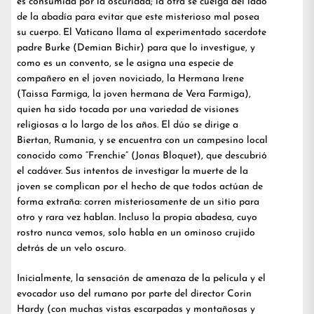
es consumida por la oscuridad; la otra se cuelga del lado
de la abadía para evitar que este misterioso mal posea
su cuerpo. El Vaticano llama al experimentado sacerdote
padre Burke (Demian Bichir) para que lo investigue, y
como es un convento, se le asigna una especie de
compañero en el joven noviciado, la Hermana Irene
(Taissa Farmiga, la joven hermana de Vera Farmiga),
quien ha sido tocada por una variedad de visiones
religiosas a lo largo de los años. El dúo se dirige a
Biertan, Rumania, y se encuentra con un campesino local
conocido como “Frenchie” (Jonas Bloquet), que descubrió
el cadáver. Sus intentos de investigar la muerte de la
joven se complican por el hecho de que todos actúan de
forma extraña: corren misteriosamente de un sitio para
otro y rara vez hablan. Incluso la propia abadesa, cuyo
rostro nunca vemos, solo habla en un ominoso crujido
detrás de un velo oscuro.
Inicialmente, la sensación de amenaza de la película y el
evocador uso del rumano por parte del director Corin
Hardy (con muchas vistas escarpadas y montañosas y