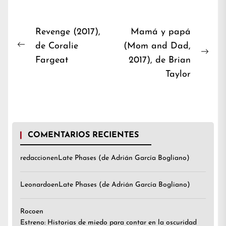
Navegación
Revenge (2017),
Mamá y papá
de Coralie
(Mom and Dad,
de
Previous
Nex
Fargeat
2017), de Brian
entradas
post:
post
Taylor
COMENTARIOS RECIENTES
redaccion
en
Late Phases (de Adrián García Bogliano)
Leonardo
en
Late Phases (de Adrián García Bogliano)
Roco
en
Estreno: Historias de miedo para contar en la oscuridad