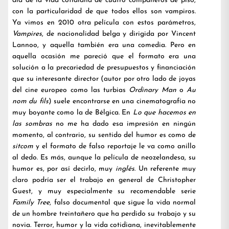
día de la vida cotidiana de cuatro compañeros de piso,
con la particularidad de que todos ellos son vampiros.
Ya vimos en 2010 otra película con estos parámetros,
Vampires
, de nacionalidad belga y dirigida por Vincent
Lannoo, y aquella también era una comedia. Pero en
aquella ocasión me pareció que el formato era una
solución a la precariedad de presupuestos y financiación
que su interesante director (autor por otro lado de joyas
del cine europeo como las turbias
Ordinary Man
o
Au
nom du fils
) suele encontrarse en una cinematografía no
muy boyante como la de Bélgica. En
Lo que hacemos en
las sombras
no me ha dado esa impresión en ningún
momento, al contrario, su sentido del humor es como de
sitcom
y el formato de falso reportaje le va como anillo
al dedo. Es más, aunque la película de neozelandesa, su
humor es, por así decirlo, muy
inglés
. Un referente muy
claro podría ser el trabajo en general de Christopher
Guest, y muy especialmente su recomendable serie
Family Tree
, falso documental que sigue la vida normal
de un hombre treintañero que ha perdido su trabajo y su
novia. Terror, humor y la vida cotidiana, inevitablemente