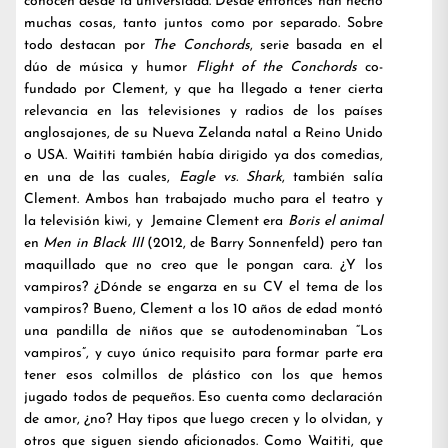
conocen desde la universidad. Desde entonces han hecho
muchas cosas, tanto juntos como por separado. Sobre
todo destacan por
The Conchords
, serie basada en el
dúo de música y humor
Flight of the Conchords
co-
fundado por Clement, y que ha llegado a tener cierta
relevancia en las televisiones y radios de los países
anglosajones, de su Nueva Zelanda natal a Reino Unido
o USA. Waititi también había dirigido ya dos comedias,
en una de las cuales,
Eagle vs. Shark
, también salía
Clement. Ambos han trabajado mucho para el teatro y
la televisión kiwi, y Jemaine Clement era
Boris el animal
en
Men in Black III
(2012, de Barry Sonnenfeld) pero tan
maquillado que no creo que le pongan cara. ¿Y los
vampiros? ¿Dónde se engarza en su CV el tema de los
vampiros? Bueno, Clement a los 10 años de edad montó
una pandilla de niños que se autodenominaban “Los
vampiros”, y cuyo único requisito para formar parte era
tener esos colmillos de plástico con los que hemos
jugado todos de pequeños. Eso cuenta como declaración
de amor, ¿no? Hay tipos que luego crecen y lo olvidan, y
otros que siguen siendo aficionados. Como Waititi, que