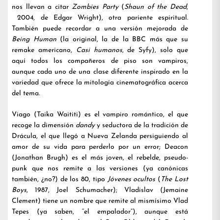
nos llevan a citar
Zombies Party
(
Shaun of the Dead
,
2004, de Edgar Wright), otra pariente espiritual.
También puede recordar a una versión mejorada de
Being Human
(la original, la de la BBC más que su
remake americano,
Casi humanos
, de Syfy), solo que
aquí todos los compañeros de piso son vampiros,
aunque cada uno de una clase diferente inspirado en la
variedad que ofrece la mitología cinematográfica acerca
del tema.
Viago (Taika Waititi) es el vampiro romántico, el que
recoge la dimensión
dandy
y seductora de la tradición de
Drácula, el que llegó a Nueva Zelanda persiguiendo al
amor de su vida para perderlo por un error; Deacon
(Jonathan Brugh) es el más joven, el rebelde, pseudo-
punk que nos remite a las versiones (ya canónicas
también, ¿no?) de los 80, tipo
Jóvenes ocultos
(
The Lost
Boys
, 1987, Joel Schumacher); Vladislav (Jemaine
Clement) tiene un nombre que remite al mismísimo Vlad
Tepes (ya saben, “el empalador”), aunque está