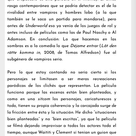
rasgo contemporáneo que se podría detectar es el de la
rivalidad entre vampiros y hombres lobo (a la que
también se le saca un partido para mondarse), pero
antes de
Underworld
eso ya venía de los juegos de rol y
antes incluso de películas como las de Paul Naschy o Al
Adamson. En conclusión: Lo que hacemos en las
sombras es a la comedia lo que
Déjame entrar
(
Låt den
rätte komma in
, 2008, de Tomas Alfredson) fue al
subgénero de vampiros serio.
Pero lo que estoy contando no sería cierto si los
personajes se limitasen a ser meras recreaciones
paródicas de los clichés que representan. La película
funciona porque las escenas están bien planteadas, y
como en una
sitcom
los personajes, caricaturescos y
todo, tienen su propia coherencia y la carcajada surge de
la fricción entre ésta y la situación. He dicho “situaciones
bien planteadas” y no “bien escritas”, ya que la película
se filmó dejando improvisar a todos los actores todo el
tiempo, aunque Waititi y Clement sí tenían un guion que