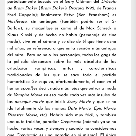
paródicamente basado en el Gary Oldman del
Drácula
de Bram Stoker
(
Bram Stoker’s Dracula
, 1992, de Francis
Ford Coppola); finalmente Petyr (Ben Fransham) es
Nosferatu
, sin ambages (también podría ser el Sr.
Barlow), su maquillaje es como el de Max Schreck o
Klaus Kinski y de hecho no habla (personaje de cine
mudo), vive en el sótano y se dice de él que tiene ocho
mil años, en referencia a que es la versión más antigua
del mito. Pero no solo los personajes, todos los gags de
la película descansan sobre la más absoluta de las
ortodoxias vampíricas, mitos y características
tradicionales de las que se saca todo el partido
humorístico. Se esquiva, afortunadamente, el caer en el
humor
spoof
(es decir, nada más lejos que entrar a modo
de
Vampire Movie
en esa moda cada vez más insulsa de
las
nosequé movie
que inició
Scary Movie
y que se ha
ido totalmente de las manos:
Date Movie
,
Epic Movie
,
Disaster Movie
, etc). Habría sido muy fácil, y también
una auto-traición, parodiar
Crepúsculo
(además ya se ha
hecho, varias veces, y siempre y cuando no consideremos
que
Crepúsculo
es una parodia en sí misma). El único