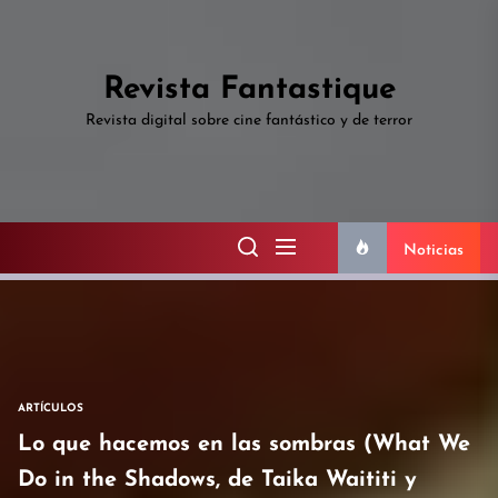
Skip
to
the
Revista Fantastique
content
Revista digital sobre cine fantástico y de terror
Noticias
ARTÍCULOS
Lo que hacemos en las sombras (What We
Do in the Shadows, de Taika Waititi y