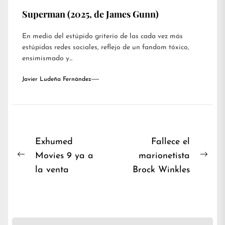
Superman (2025, de James Gunn)
En medio del estúpido griterío de las cada vez más
estúpidas redes sociales, reflejo de un fandom tóxico,
ensimismado y...
Javier Ludeña Fernández
Navegación
Exhumed
Fallece el
Movies 9 ya a
marionetista
de
Previous
Nex
la venta
Brock Winkles
entradas
post:
post