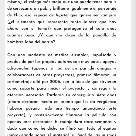
mismo), el colega más majo que uno puede tener para ir
de cervezas a un pub, y brillante igualmente el personaje
de Nick, esa especie de
hípster
que quiere ser vampiro
(¿el elemento que representa tanta idiotez que hay
ahora con el tema?) que protagoniza él solo unos
cuantos
gags
. ¿Y qué me dicen de la pandilla de
hombres lobo del barrio?
Con una modestia de medios ejemplar, impulsada y
producida por los propios autores con muy pocos apoyos
adicionales (apenas sí los de un par de amigos y
colaboradores de otros proyectos), primero filmaron un
cortometraje allá por 2006, con la idea de que sirvieron
como soporte para iniciar el proyecto y conseguir la
atención necesaria. Tardaron en conseguirlo siete años
(ahora declaran medio en broma que les da vergüenza
haberse pasado todo ese tiempo anunciando este
proyecto), y posteriormente filmaron la película con
apenas unos decorados. El rodaje duró cinco semanas, y
dado que como he dicho se filmó con todo el equipo
improvisando sobre el material, al final de las mismas