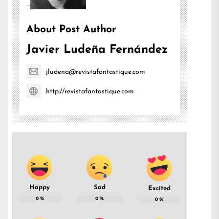
About Post Author
Javier Ludeña Fernández
jludena@revistafantastique.com
http://revistafantastique.com
Happy
Sad
Excited
0
%
0
%
0
%